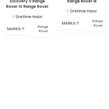
Dicovery V Range
Range Rover III
Rover IV Range Rover
Üretime Hazır
Sport II
Üretime Hazır
Range
MARKA
Rover
Range
MARKA
Rover
OEM
7H429F788DB
KODU
,
PNH500520
FK629F788DC
,
OEM
FK629F788DD
KODU
,
LR062031
,
STOK
LR109964
VG9811
KODU
STOK
VG9814
KODU