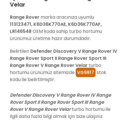
Velar
Range Rover
marka aracınıza uyumlu
113123471, K6D36K770AE, K6D36K770AF,
LR146548
OEM koda sahip turbo hortumu
ürünümüz üretime hazır durumdadır.
Belirtilen
Defender Discovery V Range Rover IV
Range Rover Sport II Range Rover Sport III
Range Rover V Range Rover Velar
turbo
hortumu ürünümüz sitemizde
VG9817
stok
kodu ile belirtilmiştir.
Defender Discovery V Range Rover IV Range
Rover Sport II Range Rover Sport III Range
Rover V Range Rover Velar
turbo hortumu ile
ilgili daha fazla bilgi almak için bize ulaşınız.