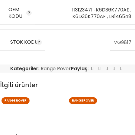
OEM
113123471
,
K6D36K770AE
,
KODU
K6D36K770AF
,
LR146548
STOK KODU
VG9817
Kategoriler:
Range Rover
Paylaş:
İlgili ürünler
RANGE ROVER
RANGE ROVER