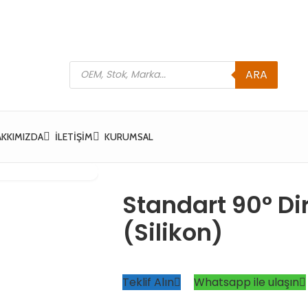
ARA
AKKIMIZDA
İLETIŞIM
KURUMSAL
Standart 90° D
(Silikon)
Teklif Alın
Whatsapp ile ulaşın