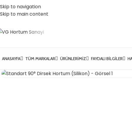
Skip to navigation
 Vatan Mh. Kızılcık Sk. No:37 Yıldırım / Bursa
☎️ 0 (224) 504 74 45
Skip to main content
ANASAYFA
TÜM MARKALAR
ÜRÜNLERIMIZ
FAYDALI BILGILER
H