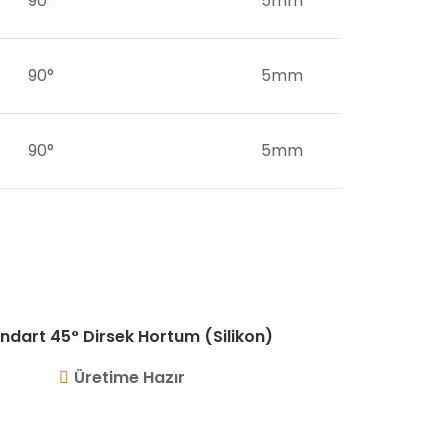
90°
5mm
90°
5mm
90°
5mm
ndart 45° Dirsek Hortum (Silikon)
Üretime Hazır