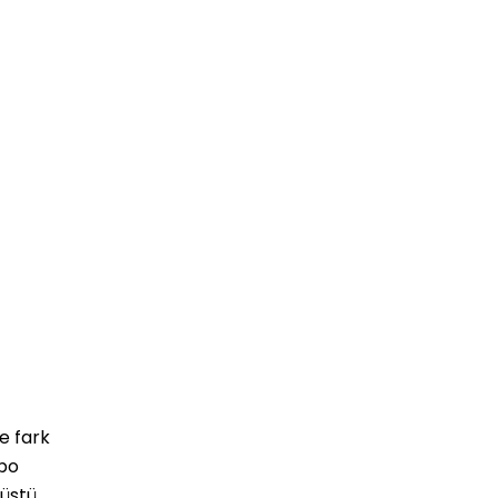
Standart 45
e fark
rbo
üstü