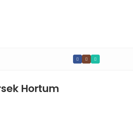
📧 info@vghortum.com
irsek Hortum