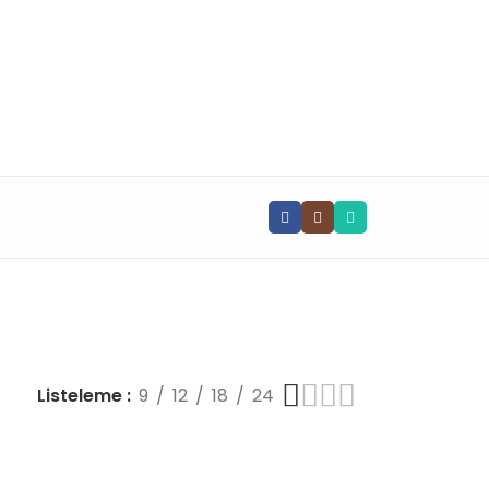
📧 info@vghortum.com
Listeleme
9
12
18
24