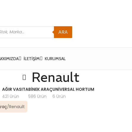
ARA
AKKIMIZDA
İLETIŞIM
KURUMSAL
Renault
AĞIR VASITA
BINEK ARAÇ
UNIVERSAL HORTUM
421 Ürün
586 Ürün
6 Ürün
Araç
Renault