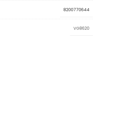
8200770644
VG8620