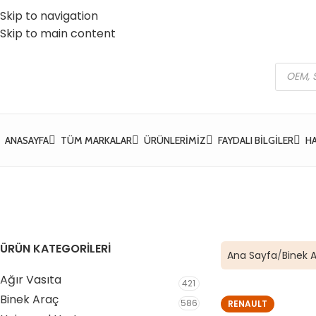
Skip to navigation
 Vatan Mh. Kızılcık Sk. No:37 Yıldırım / Bursa
☎️ 0 (224) 504 74 45
Skip to main content
ANASAYFA
TÜM MARKALAR
ÜRÜNLERIMIZ
FAYDALI BILGILER
H
ÜRÜN KATEGORİLERİ
Ana Sayfa
Binek 
Ağır Vasıta
421
Binek Araç
586
RENAULT