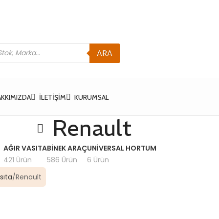
ARA
AKKIMIZDA
İLETIŞIM
KURUMSAL
Renault
AĞIR VASITA
BINEK ARAÇ
UNIVERSAL HORTUM
421 Ürün
586 Ürün
6 Ürün
sıta
Renault