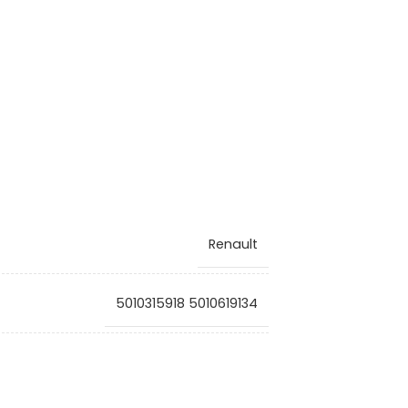
Renault
5010315918 5010619134
VG2010