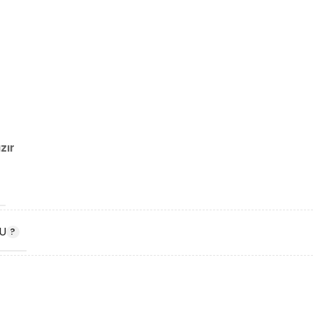
zır
U
DU