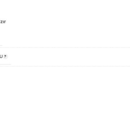
zır
U
DU