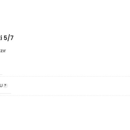
i 5/7
zır
U
DU