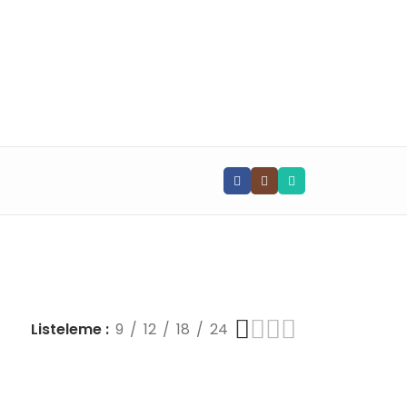
📧 info@vghortum.com
Listeleme
9
12
18
24