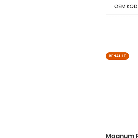
OEM KOD
STOK KO
RENAULT
Magnum 