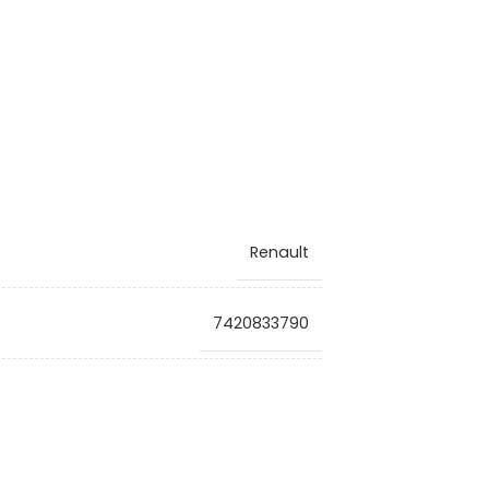
Renault
7420833790
VG2029