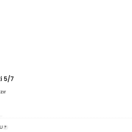
i 5/7
zır
U