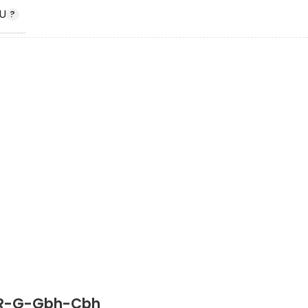
U
DU
R-G-Gbh-Cbh