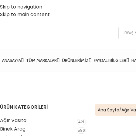
Skip to navigation
 Vatan Mh. Kızılcık Sk. No:37 Yıldırım / Bursa
☎️ 0 (224) 504 74 45
Skip to main content
ANASAYFA
TÜM MARKALAR
ÜRÜNLERIMIZ
FAYDALI BILGILER
H
ÜRÜN KATEGORİLERİ
Ana Sayfa
Ağır Va
Ağır Vasıta
421
Binek Araç
586