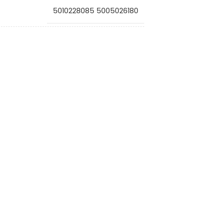
5010228085 5005026180
VG2011