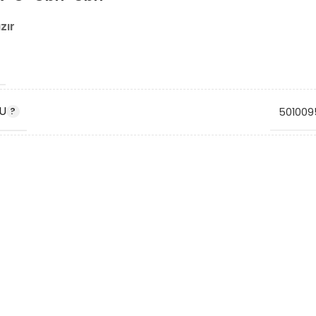
zır
U
501009
DU