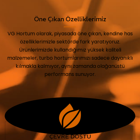
Öne Çıkan Özelliklerimiz
VG Hortum olarak, piyasada öne çıkan, kendine has
özelliklerimizle sektörde fark yaratıyoruz.
Ürünlerimizde kullandığımız yüksek kaliteli
malzemeler, turbo hortumlarımızı sadece dayanıklı
kılmakla kalmıyor, aynı zamanda olağanüstü
performans sunuyor.
ÇEVRE DOSTU