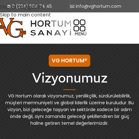
☎️ 0 (224) 504 74 45
📧 info@vghortum.com
Skip to navigation
Skip to main content
MENÜ
VG HORTUM®
Vizyonumuz
VG Hortum olarak vizyonumuz, yenilikçilik, sürdürülebilirlik,
müşteri memnuniyeti ve global liderlik üzerine kuruludur. Bu
vizyon, bizi geleceğe taşıyan ve sektörde sadece bir adım
önde değil, aynı zamanda geleceği şekillendiren bir güç
haline getiren temel değerlerimizdir.