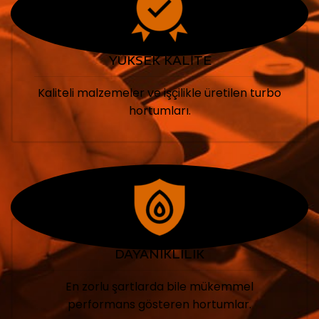
YÜKSEK KALİTE
Kaliteli malzemeler ve işçilikle üretilen turbo
hortumları.
DAYANIKLILIK
En zorlu şartlarda bile mükemmel
performans gösteren hortumlar.