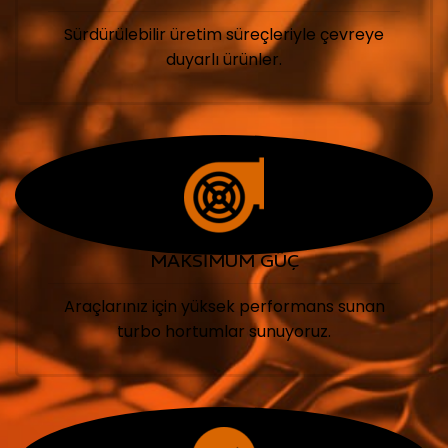
Sürdürülebilir üretim süreçleriyle çevreye
duyarlı ürünler.
MAKSİMUM GÜÇ
Araçlarınız için yüksek performans sunan
turbo hortumlar sunuyoruz.