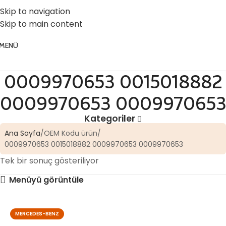
☎️ 0 (224) 504 74 45
📧 info@vghortum.com
Skip to navigation
Skip to main content
MENÜ
0009970653 0015018882
0009970653 0009970653
Kategoriler
Ana Sayfa
OEM Kodu ürün
0009970653 0015018882 0009970653 0009970653
Tek bir sonuç gösteriliyor
Menüyü görüntüle
MERCEDES-BENZ