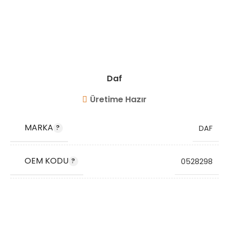
Daf
Üretime Hazır
MARKA
DAF
OEM KODU
0528298
STOK KODU
VG7014