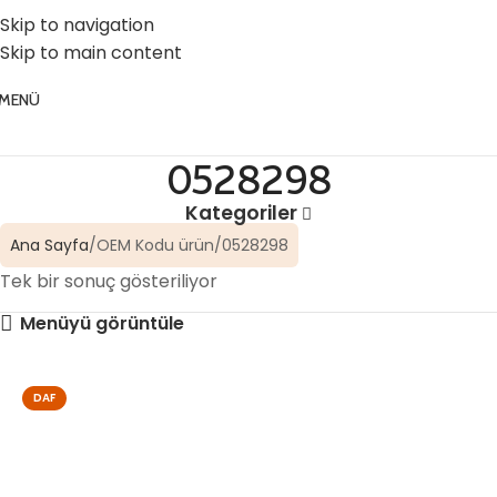
☎️ 0 (224) 504 74 45
📧 info@vghortum.com
Skip to navigation
Skip to main content
MENÜ
0528298
Kategoriler
Ana Sayfa
OEM Kodu ürün
0528298
Tek bir sonuç gösteriliyor
Menüyü görüntüle
DAF