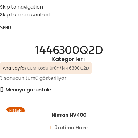
☎️ 0 (224) 504 74 45
📧 info@vghortum.com
Skip to navigation
Skip to main content
MENÜ
1446300Q2D
Kategoriler
Ana Sayfa
OEM Kodu ürün
1446300Q2D
3 sonucun tümü gösteriliyor
Menüyü görüntüle
NISSAN
Nissan NV400
Üretime Hazır