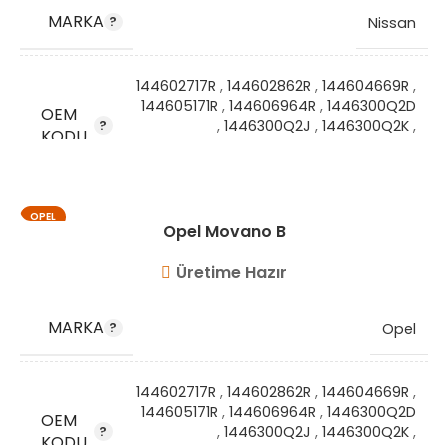
MARKA
Nissan
144602717R
,
144602862R
,
144604669R
,
144605171R
,
144606964R
,
1446300Q2D
OEM
,
1446300Q2J
,
1446300Q2K
,
KODU
1446300Q2L
,
GM95523855
,
GM95524032
OPEL
STOK KODU
VG9225
Opel Movano B
Üretime Hazır
MARKA
Opel
144602717R
,
144602862R
,
144604669R
,
144605171R
,
144606964R
,
1446300Q2D
OEM
,
1446300Q2J
,
1446300Q2K
,
KODU