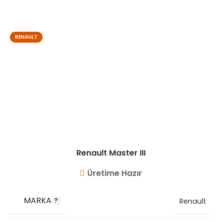
1446300Q2L
,
GM95523855
,
GM95524032
RENAULT
STOK KODU
VG11025
Renault Master III
Üretime Hazır
MARKA
Renault