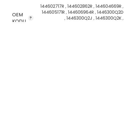
144602717R
,
144602862R
,
144604669R
,
144605171R
,
144606964R
,
1446300Q2D
OEM
,
1446300Q2J
,
1446300Q2K
,
KODU
1446300Q2L
,
GM95523855
,
GM95524032
STOK KODU
VG8645