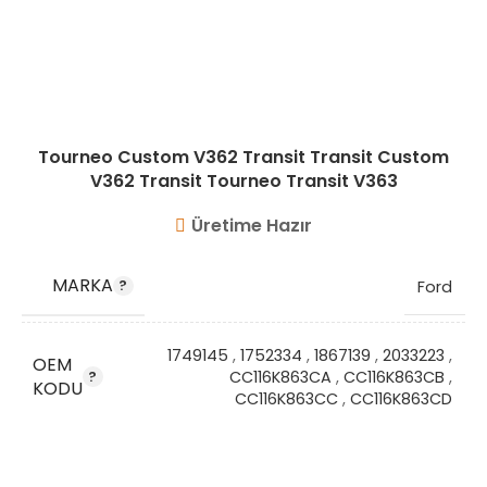
Tourneo Custom V362 Transit Transit Custom
V362 Transit Tourneo Transit V363
Üretime Hazır
MARKA
Ford
1749145
,
1752334
,
1867139
,
2033223
,
OEM
CC116K863CA
,
CC116K863CB
,
KODU
CC116K863CC
,
CC116K863CD
STOK KODU
VG8431