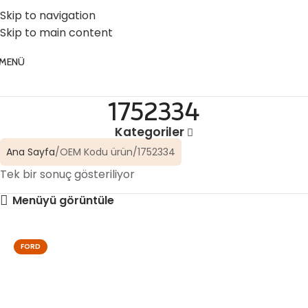
☎️ 0 (224) 504 74 45
📧 info@vghortum.com
Skip to navigation
Skip to main content
MENÜ
1752334
Kategoriler
Ana Sayfa
OEM Kodu ürün
1752334
Tek bir sonuç gösteriliyor
Menüyü görüntüle
FORD