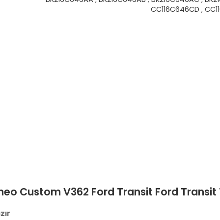
CC116C646CD
,
CC1
DU
neo Custom V362 Ford Transit Ford Transit
zır