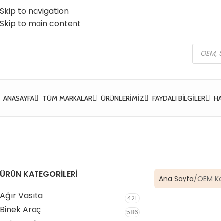
Skip to navigation
 Vatan Mh. Kızılcık Sk. No:37 Yıldırım / Bursa
☎️ 0 (224) 504 74 45
Skip to main content
ANASAYFA
TÜM MARKALAR
ÜRÜNLERIMIZ
FAYDALI BILGILER
H
ÜRÜN KATEGORİLERİ
Ana Sayfa
OEM K
Ağır Vasıta
421
Binek Araç
586