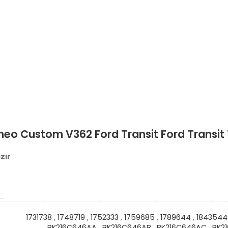
neo Custom V362 Ford Transit Ford Transit
zır
1731738
,
1748719
,
1752333
,
1759685
,
1789644
,
1843544
BK216C646AA
,
BK216C646AB
,
BK216C646AC
,
BK2