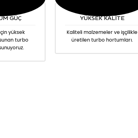
UM GÜÇ
YÜKSEK KALİTE
için yüksek
Kaliteli malzemeler ve işçilikle
sunan turbo
üretilen turbo hortumları.
sunuyoruz.