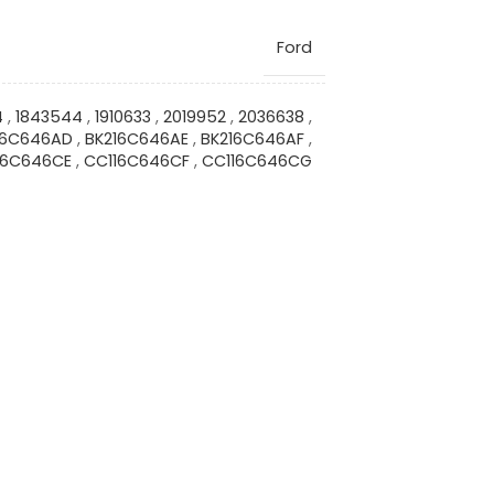
Ford
4
,
1843544
,
1910633
,
2019952
,
2036638
,
16C646AD
,
BK216C646AE
,
BK216C646AF
,
16C646CE
,
CC116C646CF
,
CC116C646CG
VG8455