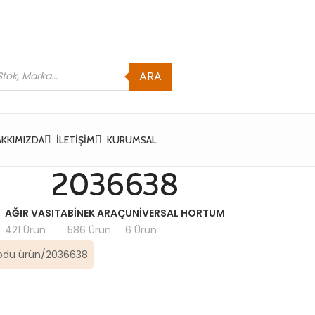
ARA
AKKIMIZDA
İLETIŞIM
KURUMSAL
2036638
AĞIR VASITA
BINEK ARAÇ
UNIVERSAL HORTUM
421 Ürün
586 Ürün
6 Ürün
odu ürün
2036638