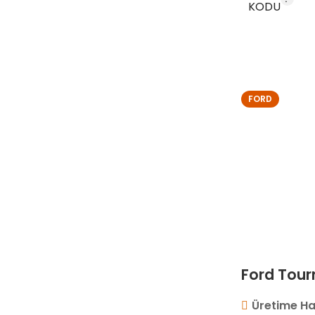
KODU
STOK KO
FORD
Ford Tour
Üretime Ha