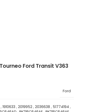
 Tourneo Ford Transit V363
Ford
,
1910633
,
2019952
,
2036638
,
51774194
,
16C646AD
,
BK216C646AE
,
BK216C646AF
,