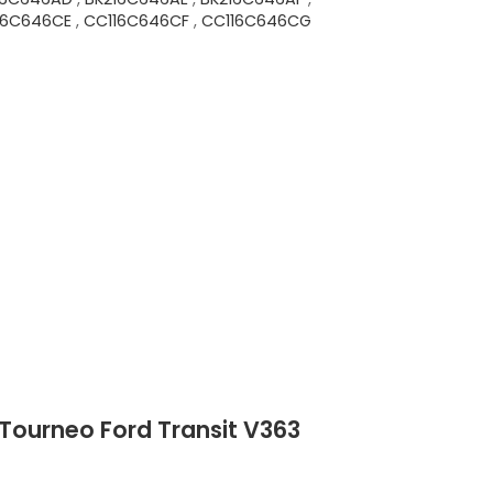
16C646CE
,
CC116C646CF
,
CC116C646CG
VG8454
 Tourneo Ford Transit V363