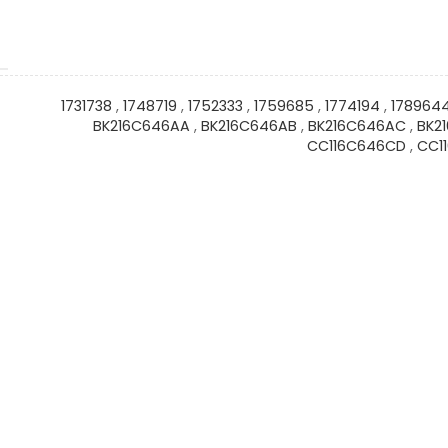
1731738
,
1748719
,
1752333
,
1759685
,
1774194
,
178964
BK216C646AA
,
BK216C646AB
,
BK216C646AC
,
BK2
CC116C646CD
,
CC1
DU