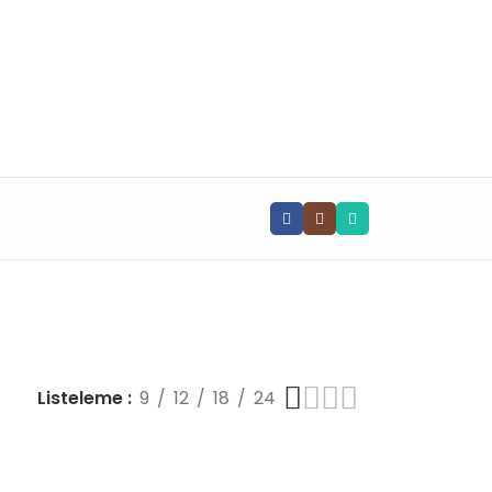
📧 info@vghortum.com
Listeleme
9
12
18
24