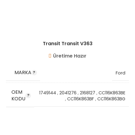
Transit Transit V363
Üretime Hazır
MARKA
Ford
OEM
1749144
,
2041276
,
2168127
,
CC116K863BE
KODU
,
CC116K863BF
,
CC116K863BG
STOK KODU
VG8433