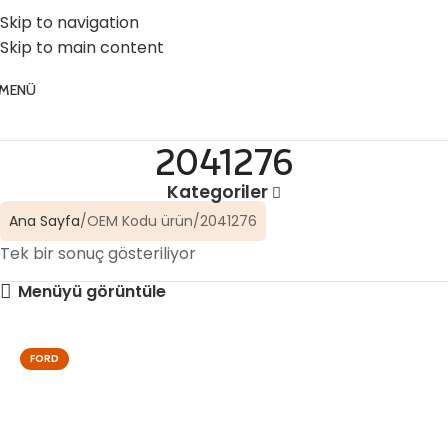
☎️ 0 (224) 504 74 45
📧 info@vghortum.com
Skip to navigation
Skip to main content
MENÜ
2041276
Kategoriler
Ana Sayfa
OEM Kodu ürün
2041276
Tek bir sonuç gösteriliyor
Menüyü görüntüle
FORD