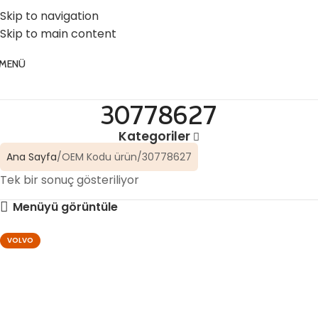
☎️ 0 (224) 504 74 45
📧 info@vghortum.com
Skip to navigation
Skip to main content
MENÜ
30778627
Kategoriler
Ana Sayfa
OEM Kodu ürün
30778627
Tek bir sonuç gösteriliyor
Menüyü görüntüle
VOLVO