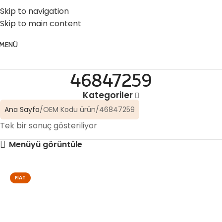
☎️ 0 (224) 504 74 45
📧 info@vghortum.com
Skip to navigation
Skip to main content
MENÜ
46847259
Kategoriler
Ana Sayfa
OEM Kodu ürün
46847259
Tek bir sonuç gösteriliyor
Menüyü görüntüle
FIAT