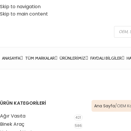
Skip to navigation
 Vatan Mh. Kızılcık Sk. No:37 Yıldırım / Bursa
☎️ 0 (224) 504 74 45
Skip to main content
ANASAYFA
TÜM MARKALAR
ÜRÜNLERIMIZ
FAYDALI BILGILER
H
ÜRÜN KATEGORİLERİ
Ana Sayfa
OEM K
Ağır Vasıta
421
Binek Araç
586