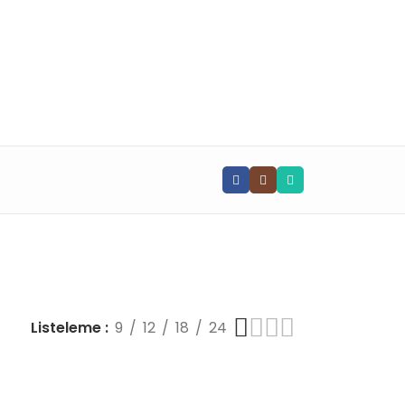
📧 info@vghortum.com
Listeleme
9
12
18
24