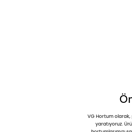
Ön
VG Hortum olarak, p
yaratıyoruz. Ür
hortumlarımızı sa