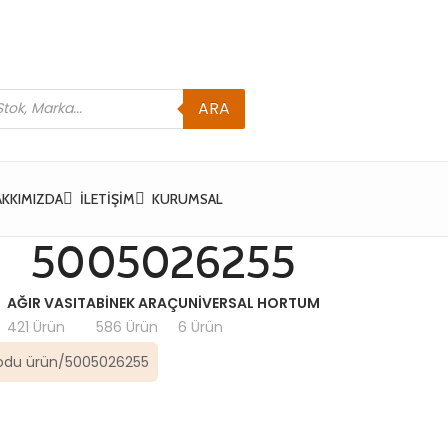
ARA
AKKIMIZDA
İLETIŞIM
KURUMSAL
5005026255
AĞIR VASITA
BINEK ARAÇ
UNIVERSAL HORTUM
421 Ürün
586 Ürün
6 Ürün
odu ürün
5005026255