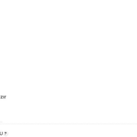
zır
U