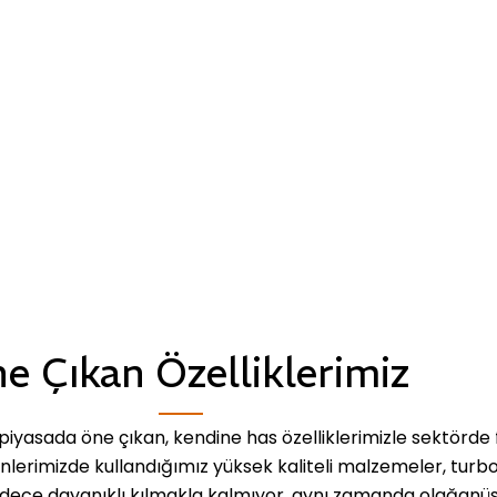
e Çıkan Özelliklerimiz
iyasada öne çıkan, kendine has özelliklerimizle sektörde 
ünlerimizde kullandığımız yüksek kaliteli malzemeler, turb
dece dayanıklı kılmakla kalmıyor, aynı zamanda olağanü