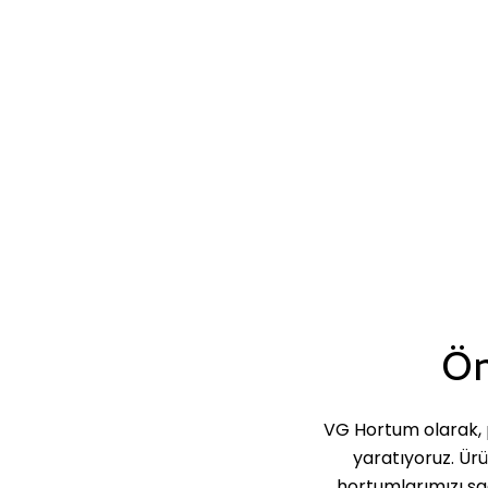
Ön
VG Hortum olarak, p
yaratıyoruz. Ür
hortumlarımızı sa