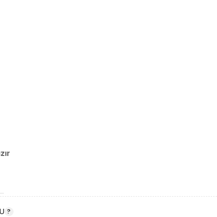
zır
U