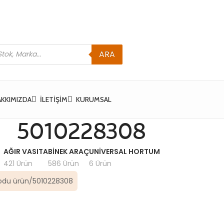
ARA
AKKIMIZDA
İLETIŞIM
KURUMSAL
5010228308
AĞIR VASITA
BINEK ARAÇ
UNIVERSAL HORTUM
421 Ürün
586 Ürün
6 Ürün
odu ürün
5010228308