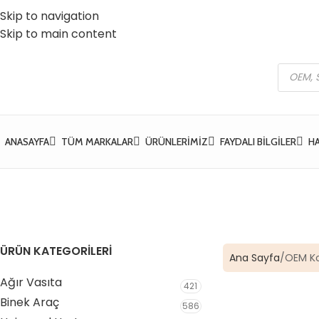
Skip to navigation
 Vatan Mh. Kızılcık Sk. No:37 Yıldırım / Bursa
☎️ 0 (224) 504 74 45
Skip to main content
ANASAYFA
TÜM MARKALAR
ÜRÜNLERIMIZ
FAYDALI BILGILER
H
ÜRÜN KATEGORİLERİ
Ana Sayfa
OEM K
Ağır Vasıta
421
Binek Araç
586