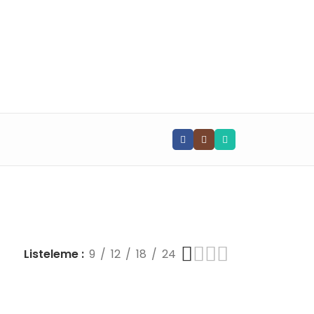
📧 info@vghortum.com
Listeleme
9
12
18
24