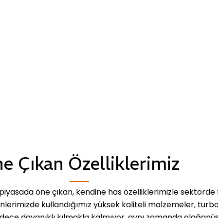
e Çıkan Özelliklerimiz
iyasada öne çıkan, kendine has özelliklerimizle sektörde 
ünlerimizde kullandığımız yüksek kaliteli malzemeler, turb
dece dayanıklı kılmakla kalmıyor, aynı zamanda olağanü