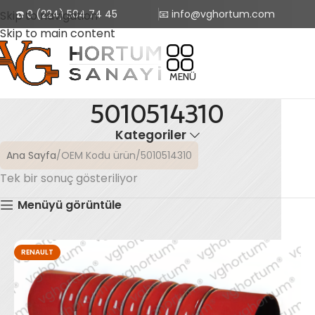
☎️ 0 (224) 504 74 45
📧 info@vghortum.com
Skip to navigation
Skip to main content
MENÜ
5010514310
Kategoriler
Ana Sayfa
OEM Kodu ürün
5010514310
Tek bir sonuç gösteriliyor
Menüyü görüntüle
RENAULT