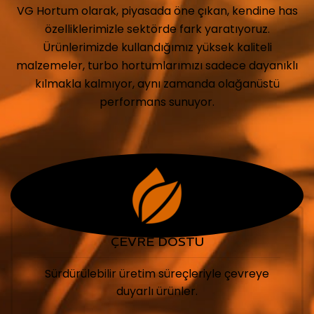
VG Hortum olarak, piyasada öne çıkan, kendine has
özelliklerimizle sektörde fark yaratıyoruz.
Ürünlerimizde kullandığımız yüksek kaliteli
malzemeler, turbo hortumlarımızı sadece dayanıklı
kılmakla kalmıyor, aynı zamanda olağanüstü
performans sunuyor.
ÇEVRE DOSTU
Sürdürülebilir üretim süreçleriyle çevreye
duyarlı ürünler.