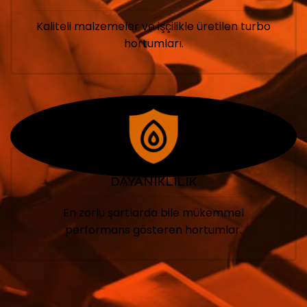
Kaliteli malzemeler ve işçilikle üretilen turbo
hortumları.
DAYANIKLILIK
En zorlu şartlarda bile mükemmel
performans gösteren hortumlar.