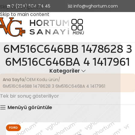
☎️ 0 (224) 504 74 45
📧 info@vghortum.com
Skip to navigation
Skip to main content
MENÜ
6M516C646BB 1478628 3
6M516C646BA 4 1417961
Kategoriler
Ana Sayfa
OEM Kodu ürün
6M516C646BB 1478628 3 6M516C646BA 4 1417961
Tek bir sonuç gösteriliyor
Menüyü görüntüle
FORD