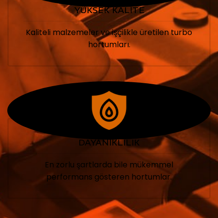
YÜKSEK KALİTE
Kaliteli malzemeler ve işçilikle üretilen turbo
hortumları.
DAYANIKLILIK
En zorlu şartlarda bile mükemmel
performans gösteren hortumlar.