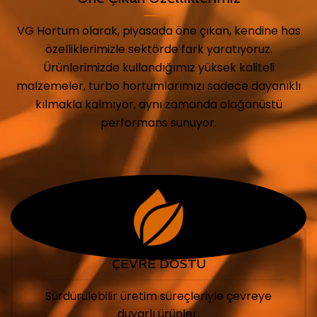
VG Hortum olarak, piyasada öne çıkan, kendine has
özelliklerimizle sektörde fark yaratıyoruz.
Ürünlerimizde kullandığımız yüksek kaliteli
malzemeler, turbo hortumlarımızı sadece dayanıklı
kılmakla kalmıyor, aynı zamanda olağanüstü
performans sunuyor.
ÇEVRE DOSTU
Sürdürülebilir üretim süreçleriyle çevreye
duyarlı ürünler.