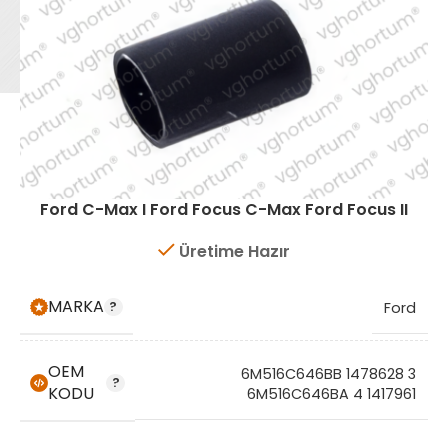
Ford C-Max I Ford Focus C-Max Ford Focus II
Üretime Hazır
MARKA
Ford
OEM
6M516C646BB 1478628 3
KODU
6M516C646BA 4 1417961