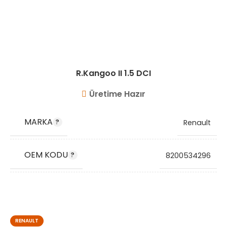
R.Kangoo II 1.5 DCI
Üretime Hazır
MARKA
Renault
OEM KODU
8200534296
STOK KODU
VG8606
RENAULT