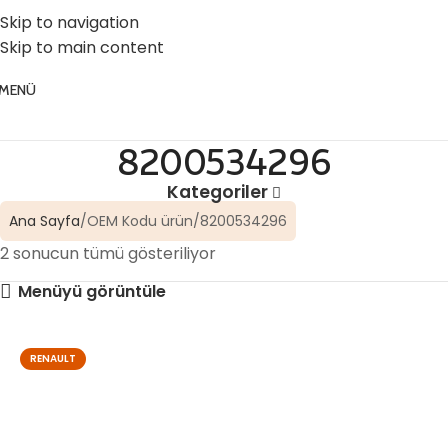
☎️ 0 (224) 504 74 45
📧 info@vghortum.com
Skip to navigation
Skip to main content
MENÜ
8200534296
Kategoriler
Ana Sayfa
OEM Kodu ürün
8200534296
2 sonucun tümü gösteriliyor
Menüyü görüntüle
RENAULT