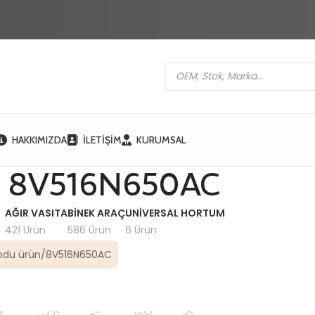
HAKKIMIZDA
İLETIŞIM
KURUMSAL
8V516N650AC
AĞIR VASITA
BINEK ARAÇ
UNIVERSAL HORTUM
421 Ürün
586 Ürün
6 Ürün
odu ürün
8V516N650AC