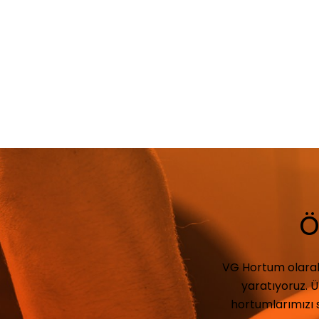
Ö
VG Hortum olarak,
yaratıyoruz. Ü
hortumlarımızı 