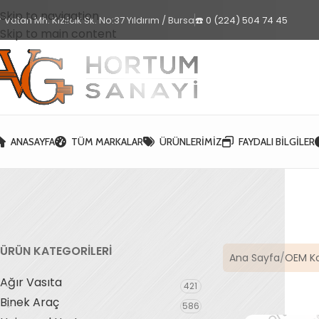
Skip to navigation
 Vatan Mh. Kızılcık Sk. No:37 Yıldırım / Bursa
☎️ 0 (224) 504 74 45
Skip to main content
ANASAYFA
TÜM MARKALAR
ÜRÜNLERIMIZ
FAYDALI BILGILER
ÜRÜN KATEGORİLERİ
Ana Sayfa
OEM K
Ağır Vasıta
421
Binek Araç
586