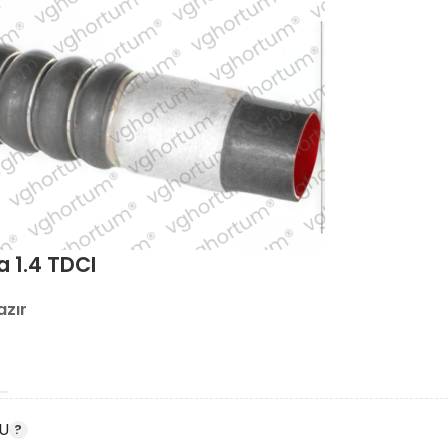
a 1.4 TDCI
azır
U