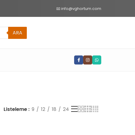
📧 info@vghortum.com
ARA
Listeleme
9
12
18
24