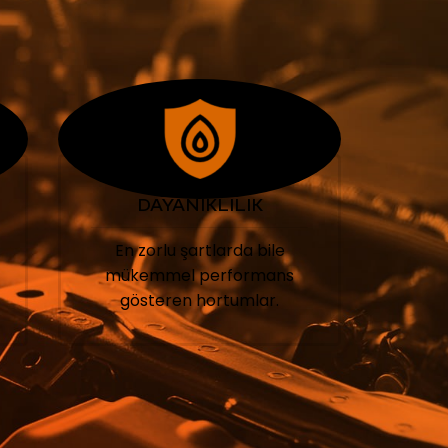
DAYANIKLILIK
En zorlu şartlarda bile
mükemmel performans
gösteren hortumlar.