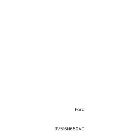
Ford
8V516N650AC