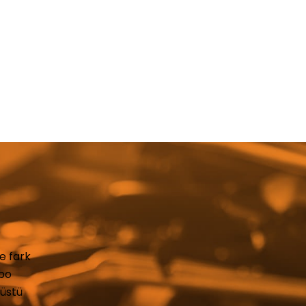
e fark
rbo
üstü