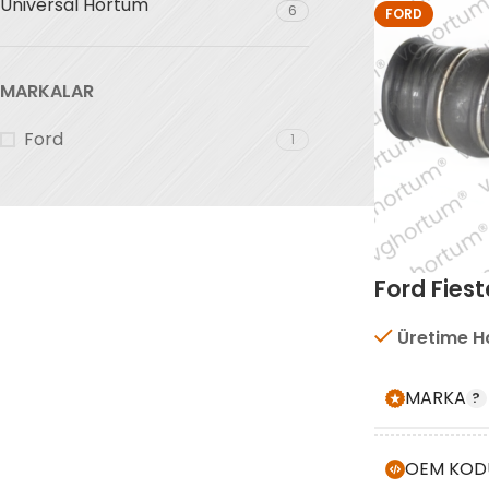
Universal Hortum
6
FORD
MARKALAR
Ford
1
Ford Fiest
Üretime H
MARKA
OEM KOD