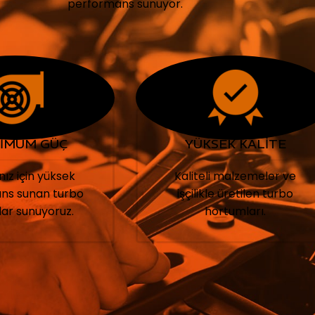
performans sunuyor.
İMUM GÜÇ
YÜKSEK KALİTE
nız için yüksek
Kaliteli malzemeler ve
ns sunan turbo
işçilikle üretilen turbo
ar sunuyoruz.
hortumları.