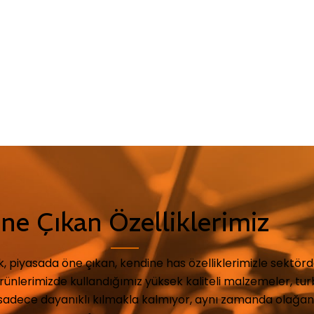
ne Çıkan Özelliklerimiz
 piyasada öne çıkan, kendine has özelliklerimizle sektörd
rünlerimizde kullandığımız yüksek kaliteli malzemeler, tu
sadece dayanıklı kılmakla kalmıyor, aynı zamanda olağan