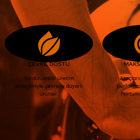
ÇEVRE DOSTU
MAKS
Sürdürülebilir üretim
Araçları
süreçleriyle çevreye duyarlı
performa
ürünler.
hortuml