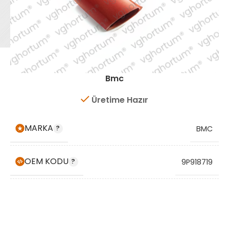
Bmc
Üretime Hazır
MARKA
BMC
OEM KODU
9P918719
STOK KODU
VG4517