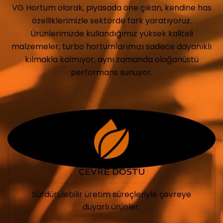
VG Hortum olarak, piyasada öne çıkan, kendine has
özelliklerimizle sektörde fark yaratıyoruz.
Ürünlerimizde kullandığımız yüksek kaliteli
malzemeler, turbo hortumlarımızı sadece dayanıklı
kılmakla kalmıyor, aynı zamanda olağanüstü
performans sunuyor.
ÇEVRE DOSTU
Sürdürülebilir üretim süreçleriyle çevreye
duyarlı ürünler.