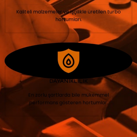
Kaliteli malzemeler ve işçilikle üretilen turbo
hortumları.
DAYANIKLILIK
En zorlu şartlarda bile mükemmel
performans gösteren hortumlar.