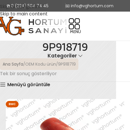
☎️ 0 (224) 504 74 45
📧 info@vghortum.com
Skip to navigation
Skip to main content
MENÜ
9P918719
Kategoriler
Ana Sayfa
OEM Kodu ürün
9P918719
Tek bir sonuç gösteriliyor
Menüyü görüntüle
BMC