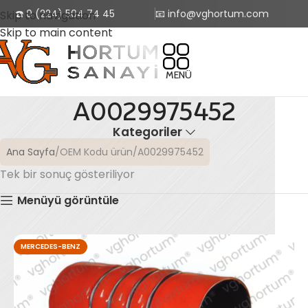
☎️ 0 (224) 504 74 45
📧 info@vghortum.com
Skip to navigation
Skip to main content
MENÜ
A0029975452
Kategoriler
Ana Sayfa
OEM Kodu ürün
A0029975452
Tek bir sonuç gösteriliyor
Menüyü görüntüle
MERCEDES-BENZ