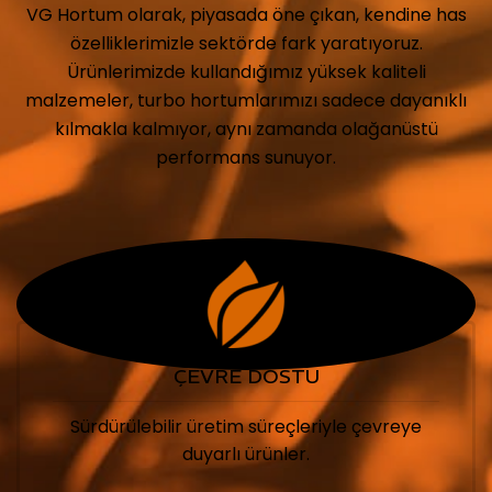
VG Hortum olarak, piyasada öne çıkan, kendine has
özelliklerimizle sektörde fark yaratıyoruz.
Ürünlerimizde kullandığımız yüksek kaliteli
malzemeler, turbo hortumlarımızı sadece dayanıklı
kılmakla kalmıyor, aynı zamanda olağanüstü
performans sunuyor.
ÇEVRE DOSTU
Sürdürülebilir üretim süreçleriyle çevreye
duyarlı ürünler.