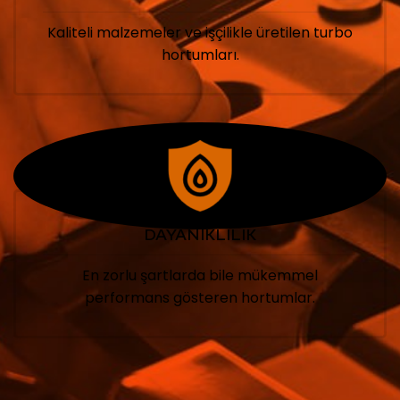
Kaliteli malzemeler ve işçilikle üretilen turbo
hortumları.
DAYANIKLILIK
En zorlu şartlarda bile mükemmel
performans gösteren hortumlar.