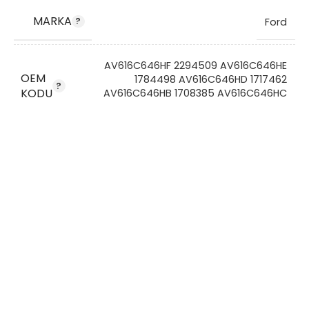
MARKA
Ford
AV616C646HF 2294509 AV616C646HE
OEM
1784498 AV616C646HD 1717462
KODU
AV616C646HB 1708385 AV616C646HC
1710388
STOK KODU
VG8425