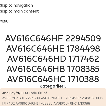
☎️ 0 (224) 504 74 45
📧 info@vghortum.com
Skip to navigation
Skip to main content
MENÜ
AV616C646HF 2294509
AV616C646HE 1784498
AV616C646HD 1717462
AV616C646HB 1708385
AV616C646HC 1710388
Kategoriler
Ana Sayfa
OEM Kodu ürün
AV616C646HF 2294509 AV616C646HE 1784498 AV616C646HD
1717462 AV616C646HB 1708385 AV616C646HC 1710388