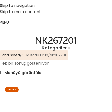
☎️ 0 (224) 504 74 45
📧 info@vghortum.com
Skip to navigation
Skip to main content
MENÜ
NK267201
Kategoriler
Ana Sayfa
OEM Kodu ürün
NK267201
Tek bir sonuç gösteriliyor
Menüyü görüntüle
TEMSA