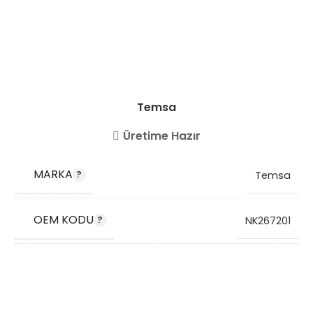
Temsa
Üretime Hazır
MARKA
Temsa
OEM KODU
NK267201
STOK KODU
VG6521