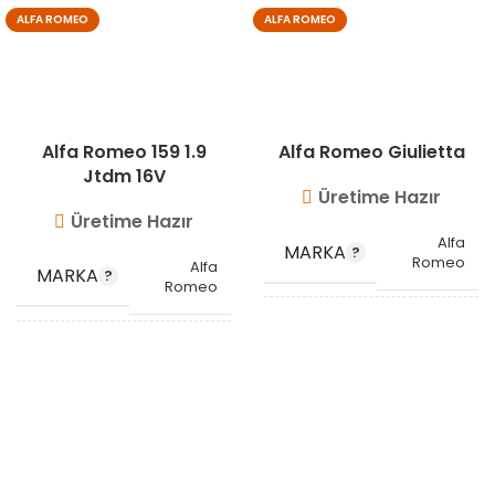
ALFA ROMEO
ALFA ROMEO
Alfa Romeo 159 1.9
Alfa Romeo Giulietta
Jtdm 16V
Üretime Hazır
Üretime Hazır
Alfa
MARKA
Romeo
Alfa
MARKA
Romeo
OEM
50509799
,
OEM
KODU
68122718AA
50506150
,
KODU
60693772
STOK
VG11103
STOK
KODU
VG11101
KODU