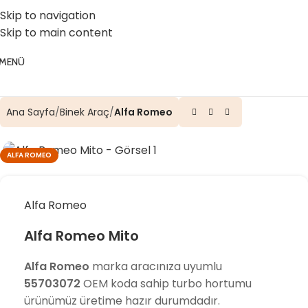
☎️ 0 (224) 504 74 45
📧 info@vghortum.com
Skip to navigation
Skip to main content
MENÜ
Ana Sayfa
Binek Araç
Alfa Romeo
ALFA ROMEO
Alfa Romeo
Alfa Romeo Mito
Alfa Romeo
marka aracınıza uyumlu
55703072
OEM koda sahip turbo hortumu
ürünümüz üretime hazır durumdadır.