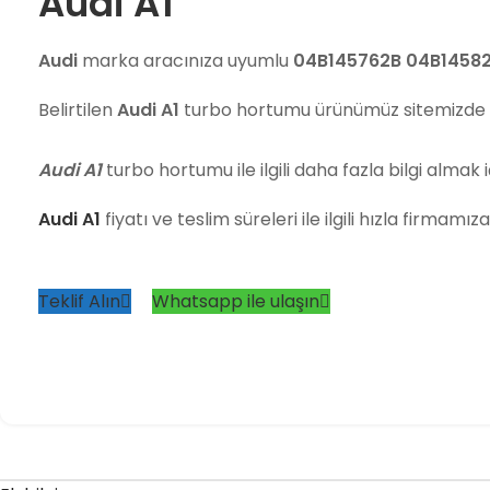
Audi A1
Audi
marka aracınıza uyumlu
04B145762B 04B1458
Belirtilen
Audi A1
turbo hortumu ürünümüz sitemizde
Audi A1
turbo hortumu ile ilgili daha fazla bilgi almak iç
Audi A1
fiyatı ve teslim süreleri ile ilgili hızla firmamı
Teklif Alın
Whatsapp ile ulaşın