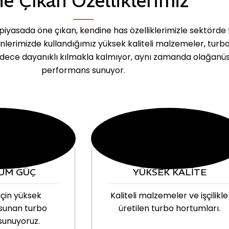
e Çıkan Özelliklerimiz
iyasada öne çıkan, kendine has özelliklerimizle sektörde 
ünlerimizde kullandığımız yüksek kaliteli malzemeler, turb
dece dayanıklı kılmakla kalmıyor, aynı zamanda olağanü
performans sunuyor.
UM GÜÇ
YÜKSEK KALİTE
için yüksek
Kaliteli malzemeler ve işçilikle
sunan turbo
üretilen turbo hortumları.
sunuyoruz.