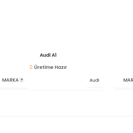
Audi A1
Üretime Hazır
MARKA
MA
Audi
OEM
OEM
6R0145832
,
6R0145832E
,
KODU
KOD
6R0145832F
STOK KODU
STO
VG9615