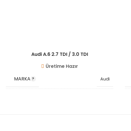
Audi A.6 2.7 TDI / 3.0 TDI
Üretime Hazır
MARKA
Audi
OEM KODU
4F0145738F
STOK KODU
VG9602