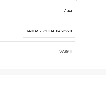
Audi
04B145762B 04B145822B
VG9611
AUDI