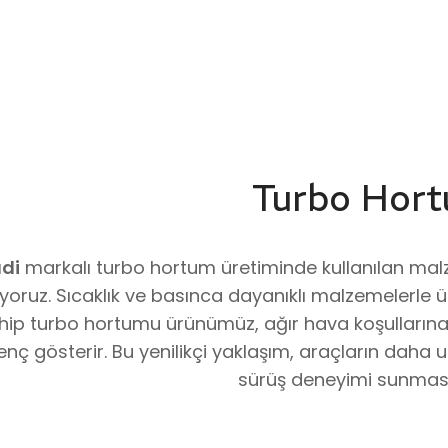
Turbo Hort
di
markalı turbo hortum üretiminde kullanılan malze
ıyoruz. Sıcaklık ve basınca dayanıklı malzemelerle ü
hip turbo hortumu ürünümüz, ağır hava koşullarına
enç gösterir. Bu yenilikçi yaklaşım, araçların daha
sürüş deneyimi sunması