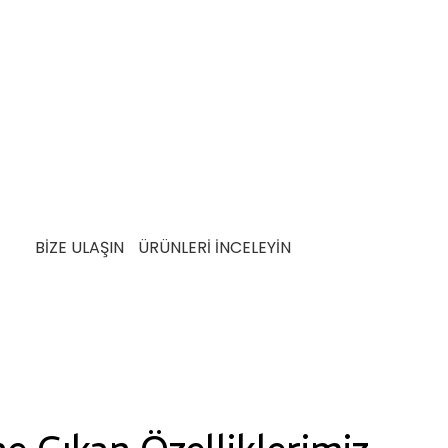
 Üretim Anlayışı ile Ü
a sürdürülebilir üretim pratiklerine de büyük
i tasarrufu sağlayan yöntemler ve atık azaltma
meye yönelik taahhütlerinin bir parçasıdır.
Audi
tiyaç ve beklentileri karşılamak üzere detaylı
geçer.
BİZE ULAŞIN
ÜRÜNLERİ İNCELEYİN