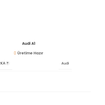
Audi A1
Üretime Hazır
RKA
MARKA
Audi
OEM KO
04B145822
,
04B145822G
,
U
04B145822J
STOK KO
K KODU
VG9617