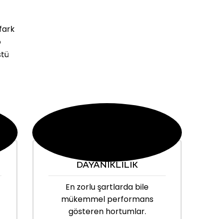
fark
o
stü
DAYANIKLILIK
En zorlu şartlarda bile
mükemmel performans
gösteren hortumlar.