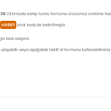
22B
OEM koda sahip turbo hortumu ürünümüz üretime haz
VG9611
stok kodu ile belirtilmiştir.
in bize ulaşınız.
za ulaşabilir veya aşağıdaki teklif al formunu kullanabilirsiniz