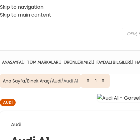
Skip to navigation
 Vatan Mh. Kızılcık Sk. No:37 Yıldırım / Bursa
☎️ 0 (224) 504 74 45
Skip to main content
ANASAYFA
TÜM MARKALAR
ÜRÜNLERIMIZ
FAYDALI BILGILER
H
Ana Sayfa
Binek Araç
Audi
Audi A1
AUDI
Audi