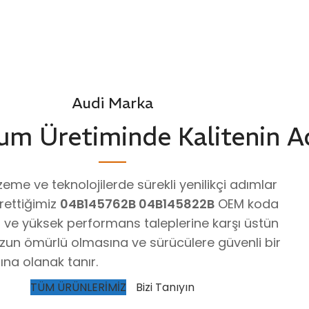
Audi Marka
um Üretiminde Kalitenin A
me ve teknolojilerde sürekli yenilikçi adımlar
rettiğimiz
04B145762B 04B145822B
OEM koda
 ve yüksek performans taleplerine karşı üstün
 uzun ömürlü olmasına ve sürücülere güvenli bir
na olanak tanır.
TÜM ÜRÜNLERİMİZ
Bizi Tanıyın