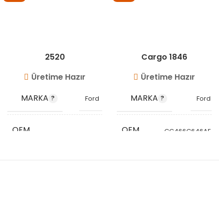
2520
Cargo 1846
Üretime Hazır
Üretime Hazır
MARKA
MARKA
Ford
Ford
OEM
OEM
GC466C646AE
90CT6K683AA
KODU
KODU
T221803
STOK
STOK
VG4005
VG4013
KODU
KODU