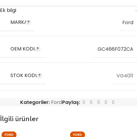
Ek bilgi
MARKA
Ford
OEM KODU
GC466F072CA
STOK KODU
VG4011
Kategoriler:
Ford
Paylaş:
İlgili ürünler
FORD
FORD