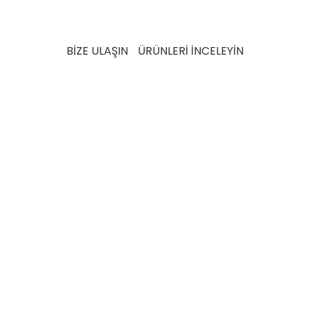
sürdürülebilir bir gelecek için ihtiyaç ve beklentileri
karşılamak üzere detaylı testlerden geçer.
BİZE ULAŞIN
ÜRÜNLERİ İNCELEYİN