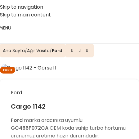
☎️ 0 (224) 504 74 45
📧 info@vghortum.com
Skip to navigation
Skip to main content
MENÜ
Ana Sayfa
Ağır Vasıta
Ford
FORD
Ford
Cargo 1142
Ford
marka aracınıza uyumlu
GC466F072CA
OEM koda sahip turbo hortumu
ürünümüz üretime hazır durumdadır.