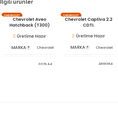
İlgili ürünler
CHEVROLET
CHEVROLET
Chevrolet Aveo
Chevrolet Captiva 2.2
Hatchback (T300)
CDTI.
Chevrolet Aveo Sedan
Üretime Hazır
Üretime Hazır
(T300)
MARKA
MARKA
Chevrolet
Chevrolet
4819364
0379.A4
,
GM
1613221880
,
95909219
55220762
,
835108 GM
55235497
,
OEM
95047790
55240932
,
OEM
KODU
4820968
55244281
,
GM
KODU
55256544
,
95383819
860257
,
835107 GM
860333
,
22737400
860344
,
860414
,
861022