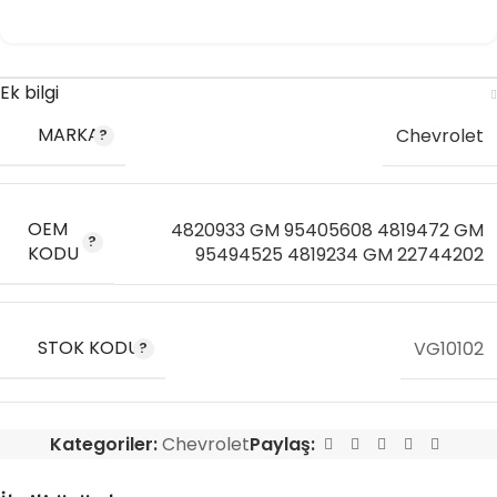
Ek bilgi
MARKA
Chevrolet
OEM
4820933 GM 95405608 4819472 GM
KODU
95494525 4819234 GM 22744202
STOK KODU
VG10102
Kategoriler:
Chevrolet
Paylaş: