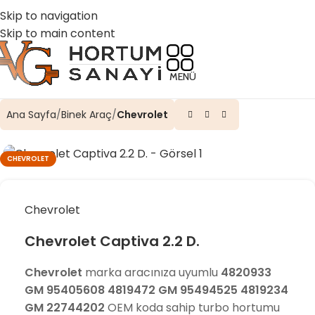
☎️ 0 (224) 504 74 45
📧 info@vghortum.com
Skip to navigation
Skip to main content
MENÜ
Ana Sayfa
Binek Araç
Chevrolet
CHEVROLET
Chevrolet
Chevrolet Captiva 2.2 D.
Chevrolet
marka aracınıza uyumlu
4820933
GM 95405608 4819472 GM 95494525 4819234
GM 22744202
OEM koda sahip turbo hortumu