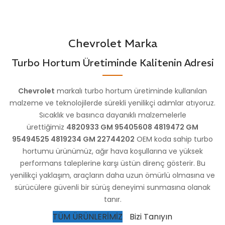
STOK
VG10101
KODU
STOK
VG10104
KODU
Chevrolet Marka
Turbo Hortum Üretiminde Kalitenin Adresi
Chevrolet
markalı turbo hortum üretiminde kullanılan
malzeme ve teknolojilerde sürekli yenilikçi adımlar atıyoruz.
Sıcaklık ve basınca dayanıklı malzemelerle
ürettiğimiz
4820933 GM 95405608 4819472 GM
95494525 4819234 GM 22744202
OEM koda sahip turbo
hortumu ürünümüz, ağır hava koşullarına ve yüksek
performans taleplerine karşı üstün direnç gösterir. Bu
yenilikçi yaklaşım, araçların daha uzun ömürlü olmasına ve
sürücülere güvenli bir sürüş deneyimi sunmasına olanak
tanır.
TÜM ÜRÜNLERİMİZ
Bizi Tanıyın