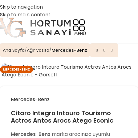
☎️ 0 (224) 504 74 45
📧 info@vghortum.com
Skip to navigation
Skip to main content
MENÜ
Ana Sayfa
Ağır Vasıta
Mercedes-Benz
MERCEDES-BENZ
Mercedes-Benz
Citaro Integro Intouro Tourismo
Actros Antos Arocs Atego Econic
Mercedes-Benz
marka aracınıza uyumlu