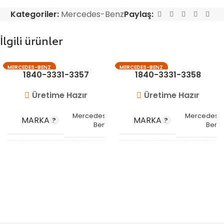
Kategoriler:
Mercedes-Benz
Paylaş:
İlgili ürünler
MERCEDES-BENZ
MERCEDES-BENZ
1840-3331-3357
1840-3331-3358
Üretime Hazır
Üretime Hazır
Mercedes-
Mercedes-
MARKA
MARKA
Benz
Benz
OEM
A0020945582
A0020945782
A0030940882
KODU
OEM
A0020945582
KODU
A0020946682
A0030940982
STOK KODU
VG1012
STOK KODU
VG1013