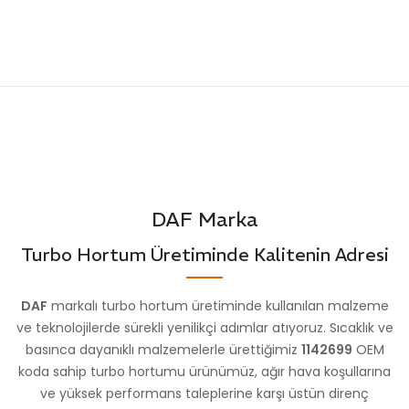
STOK
STOK
VG7018
VG7019
KODU
KODU
DAF Marka
Turbo Hortum Üretiminde Kalitenin Adresi
DAF
markalı turbo hortum üretiminde kullanılan malzeme
ve teknolojilerde sürekli yenilikçi adımlar atıyoruz. Sıcaklık ve
basınca dayanıklı malzemelerle ürettiğimiz
1142699
OEM
koda sahip turbo hortumu ürünümüz, ağır hava koşullarına
ve yüksek performans taleplerine karşı üstün direnç