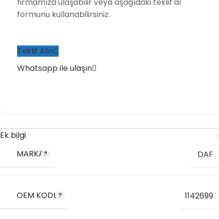
firmamıza ulaşabilir veya aşağıdaki teklif al
formunu kullanabilirsiniz.
Teklif Alın
Whatsapp ile ulaşın
Ek bilgi
MARKA
DAF
OEM KODU
1142699