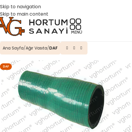
☎️ 0 (224) 504 74 45
📧 info@vghortum.com
Skip to navigation
Skip to main content
MENÜ
Ana Sayfa
Ağır Vasıta
DAF
DAF