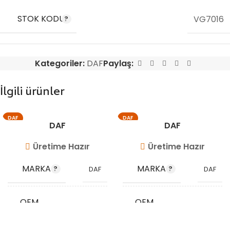
STOK KODU
VG7016
Kategoriler:
DAF
Paylaş:
İlgili ürünler
DAF
DAF
DAF
DAF
Üretime Hazır
Üretime Hazır
MARKA
MARKA
DAF
DAF
OEM
OEM
1402062
1149578
KODU
KODU