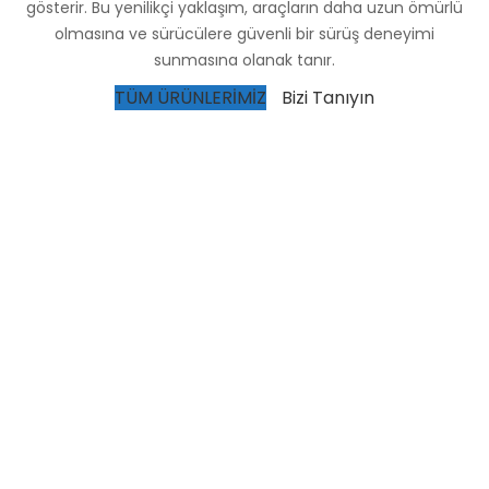
gösterir. Bu yenilikçi yaklaşım, araçların daha uzun ömürlü
olmasına ve sürücülere güvenli bir sürüş deneyimi
sunmasına olanak tanır.
TÜM ÜRÜNLERİMİZ
Bizi Tanıyın
Müşteri Memnuniyeti Odaklı Hizmet