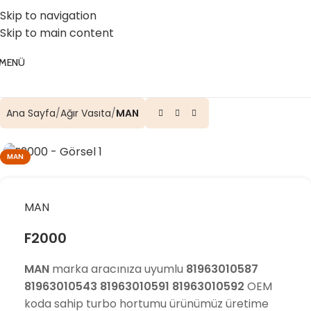
☎️ 0 (224) 504 74 45
📧 info@vghortum.com
Skip to navigation
Skip to main content
MENÜ
Ana Sayfa
Ağır Vasıta
MAN
MAN
MAN
F2000
MAN
marka aracınıza uyumlu
81963010587
81963010543 81963010591 81963010592
OEM
koda sahip turbo hortumu ürünümüz üretime