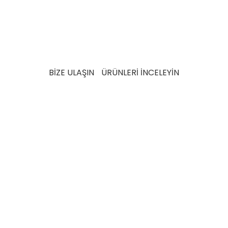
sağlayan yöntemler ve atık azaltma stratejileri,
markanın çevresel ayak izini minimize etmeye yönelik
taahhütlerinin bir parçasıdır.
MAN turbo hortumları
sürdürülebilir bir gelecek için ihtiyaç ve beklentileri
karşılamak üzere detaylı testlerden geçer.
BİZE ULAŞIN
ÜRÜNLERİ İNCELEYİN