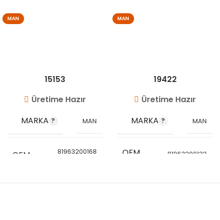
MAN
MAN
15153
19422
Üretime Hazır
Üretime Hazır
MARKA
MARKA
MAN
MAN
81963200168
OEM
OEM
81963200132
81963200160
KODU
81963200132
KODU
81963200157
STOK
STOK
VG1528
KODU
VG1506
KODU