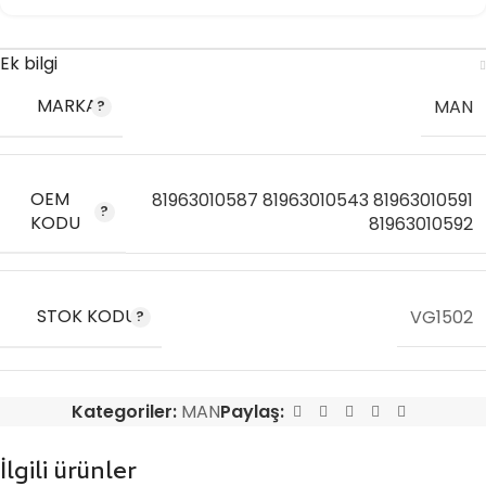
Ek bilgi
MARKA
MAN
OEM
81963010587 81963010543 81963010591
KODU
81963010592
STOK KODU
VG1502
Kategoriler:
MAN
Paylaş:
İlgili ürünler