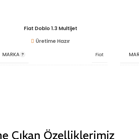
Fiat Doblo 1.3 Multijet
Üretime Hazır
MARKA
MA
Fiat
OEM KODU
OEM
51705995
STOK KODU
STO
VG9403
e Çıkan Özelliklerimiz