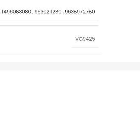
,
1496083080
,
9630211280
,
9638972780
VG9425
FIAT