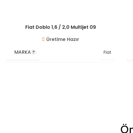
Fiat Doblo 1,6 / 2,0 Multijet 09
Üretime Hazır
MARKA
Fiat
OEM KODU
51820715 51984104
STOK KODU
VG9408
Ön