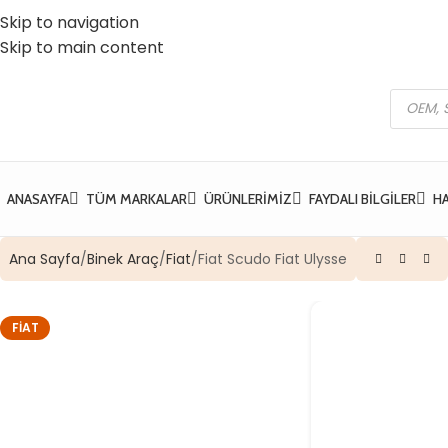
Skip to navigation
 Vatan Mh. Kızılcık Sk. No:37 Yıldırım / Bursa
☎️ 0 (224) 504 74 45
Skip to main content
ANASAYFA
TÜM MARKALAR
ÜRÜNLERIMIZ
FAYDALI BILGILER
H
Ana Sayfa
Binek Araç
Fiat
Fiat Scudo Fiat Ulysse
FIAT