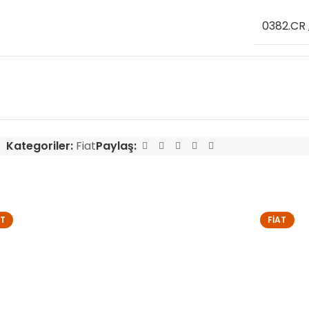
0382.CR
Kategoriler:
Fiat
Paylaş:
AT
FIAT