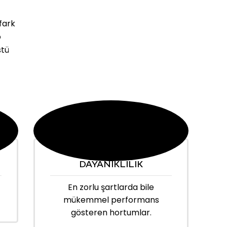
fark
o
stü
DAYANIKLILIK
En zorlu şartlarda bile
mükemmel performans
gösteren hortumlar.