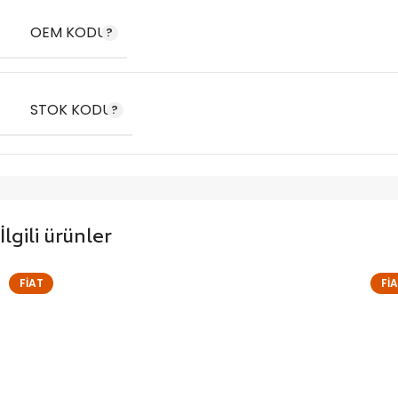
OEM KODU
STOK KODU
İlgili ürünler
FIAT
FI