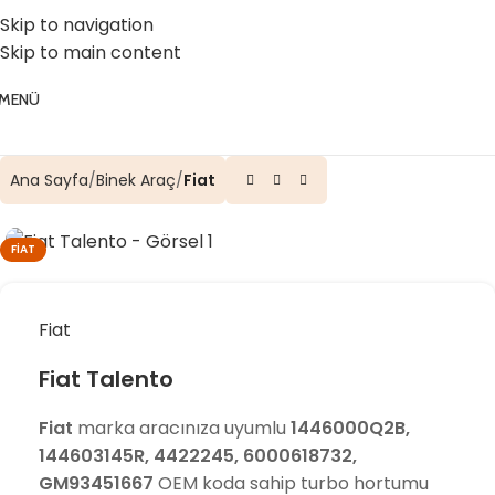
☎️ 0 (224) 504 74 45
📧 info@vghortum.com
Skip to navigation
Skip to main content
MENÜ
Ana Sayfa
Binek Araç
Fiat
FIAT
Fiat
Fiat Talento
Fiat
marka aracınıza uyumlu
1446000Q2B,
144603145R, 4422245, 6000618732,
GM93451667
OEM koda sahip turbo hortumu