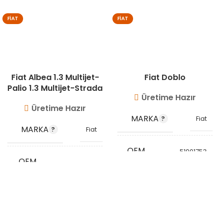
FIAT
FIAT
Fiat Albea 1.3 Multijet-
Fiat Doblo
Palio 1.3 Multijet-Strada
Üretime Hazır
Üretime Hazır
MARKA
Fiat
MARKA
Fiat
OEM
51901753
OEM
KODU
51832089
51756519
KODU
STOK
VG9413
STOK
KODU
VG9401
KODU