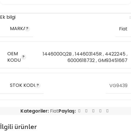
Ek bilgi
MARKA
Fiat
OEM
1446000Q2B
,
144603145R
,
4422245
,
KODU
6000618732
,
GM93451667
STOK KODU
VG9439
Kategoriler:
Fiat
Paylaş:
İlgili ürünler