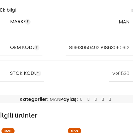
Ek bilgi
MARKA
MAN
OEM KODU
81963050492 81863050312
STOK KODU
VG1530
Kategoriler:
MAN
Paylaş:
İlgili ürünler
MAN
MAN