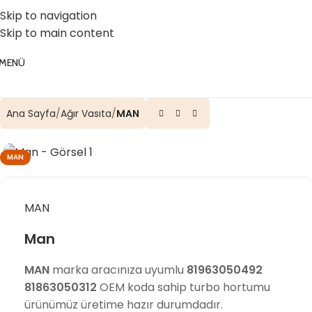
☎️ 0 (224) 504 74 45
📧 info@vghortum.com
Skip to navigation
Skip to main content
MENÜ
Ana Sayfa
Ağır Vasıta
MAN
MAN
MAN
Man
MAN
marka aracınıza uyumlu
81963050492
81863050312
OEM koda sahip turbo hortumu
ürünümüz üretime hazır durumdadır.