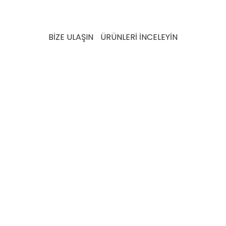
sürdürülebilir bir gelecek için ihtiyaç ve beklentileri
karşılamak üzere detaylı testlerden geçer.
BİZE ULAŞIN
ÜRÜNLERİ İNCELEYİN