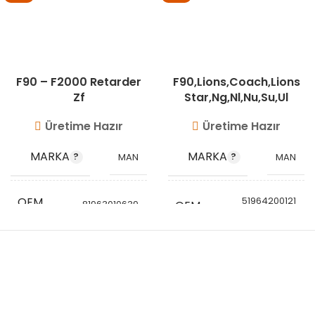
F90 – F2000 Retarder
F90,Lions,Coach,Lions
Zf
Star,Ng,Nl,Nu,Su,Ul
Üretime Hazır
Üretime Hazır
MARKA
MARKA
MAN
MAN
OEM
51964200121
81963010639
OEM
51963300315
KODU
81963010982
KODU
51964200121
STOK
STOK
VG1513
KODU
VG1512
KODU