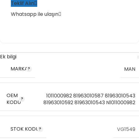
Teklif Alın
Whatsapp ile ulaşın
Ek bilgi
MARKA
MAN
OEM
1011000982 81963010587 81963010543
KODU
81963010592 81963010543 N1011000982
STOK KODU
VG1549