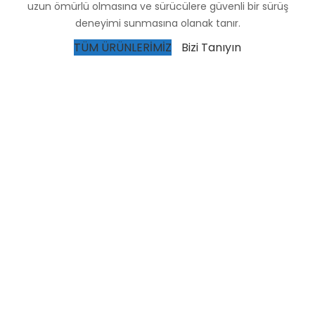
uzun ömürlü olmasına ve sürücülere güvenli bir sürüş
deneyimi sunmasına olanak tanır.
TÜM ÜRÜNLERİMİZ
Bizi Tanıyın
Müşteri Memnuniyeti Odaklı Hizmet
Sürdürülebilir Üretim Anlayışı ile