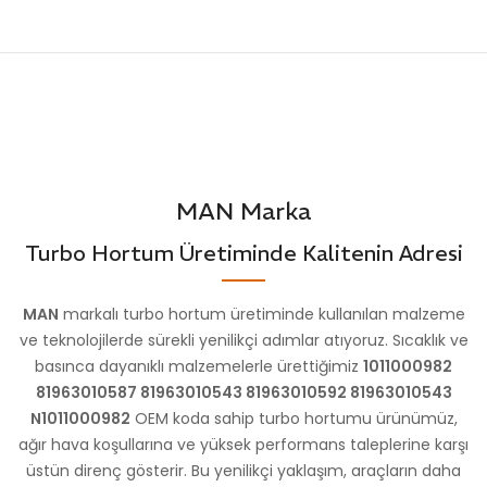
OEM
81963200150
KODU
KODU
81963200170
81963200170
STOK
VG1501
KODU
STOK
VG1520
KODU
MAN Marka
Turbo Hortum Üretiminde Kalitenin Adresi
MAN
markalı turbo hortum üretiminde kullanılan malzeme
ve teknolojilerde sürekli yenilikçi adımlar atıyoruz. Sıcaklık ve
basınca dayanıklı malzemelerle ürettiğimiz
1011000982
81963010587 81963010543 81963010592 81963010543
N1011000982
OEM koda sahip turbo hortumu ürünümüz,
ağır hava koşullarına ve yüksek performans taleplerine karşı
üstün direnç gösterir. Bu yenilikçi yaklaşım, araçların daha