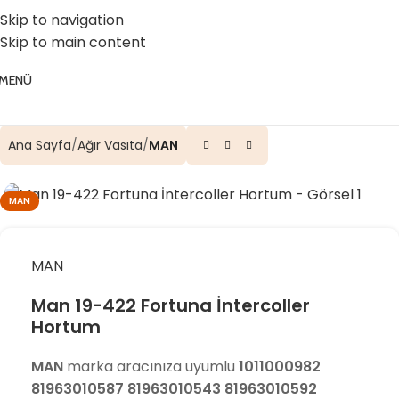
☎️ 0 (224) 504 74 45
📧 info@vghortum.com
Skip to navigation
Skip to main content
MENÜ
Ana Sayfa
Ağır Vasıta
MAN
MAN
MAN
Man 19-422 Fortuna İntercoller
Hortum
MAN
marka aracınıza uyumlu
1011000982
81963010587 81963010543 81963010592