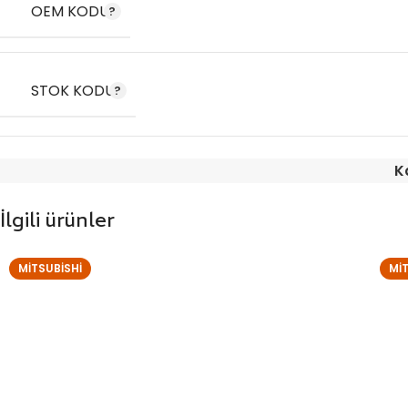
OEM KODU
STOK KODU
K
İlgili ürünler
MITSUBISHI
MI