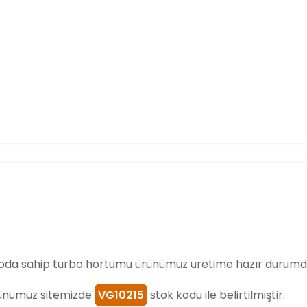
da sahip turbo hortumu ürünümüz üretime hazır durumda
ünümüz sitemizde
VG10215
stok kodu ile belirtilmiştir.