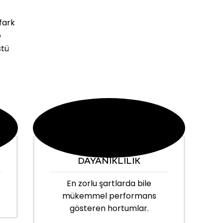
fark
o
stü
DAYANIKLILIK
En zorlu şartlarda bile
mükemmel performans
gösteren hortumlar.