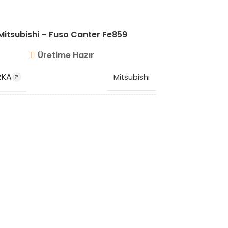
Mitsubishi – Fuso Canter Fe859
Mitsu
Üretime Hazır
RKA
MARKA
Mitsubishi
 KODU
OEM KO
ME409715
K KODU
STOK KO
VG10211