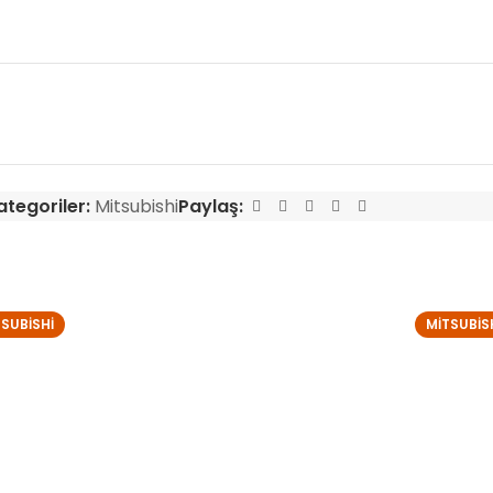
ategoriler:
Mitsubishi
Paylaş:
TSUBISHI
MITSUBIS