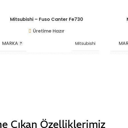
Mitsubishi – Fuso Canter Fe730
Üretime Hazır
MARKA
MA
Mitsubishi
OEM KODU
OEM
ME409130
,
ME412345
STOK KODU
STO
VG10214
e Çıkan Özelliklerimiz