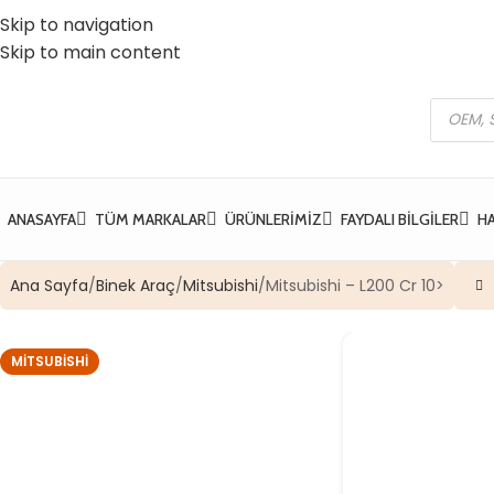
Skip to navigation
 Vatan Mh. Kızılcık Sk. No:37 Yıldırım / Bursa
☎️ 0 (224) 504 74 45
Skip to main content
ANASAYFA
TÜM MARKALAR
ÜRÜNLERIMIZ
FAYDALI BILGILER
H
Ana Sayfa
Binek Araç
Mitsubishi
Mitsubishi – L200 Cr 10>
MITSUBISHI