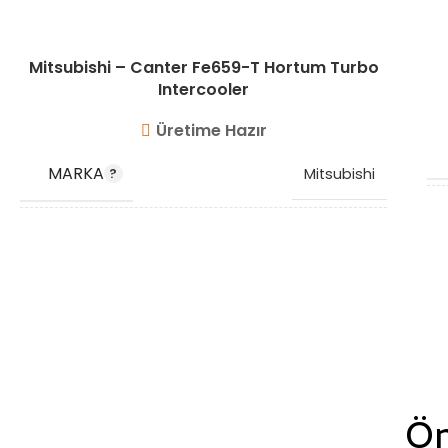
Mitsubishi – Canter Fe659-T Hortum Turbo
Intercooler
Üretime Hazır
MARKA
Mitsubishi
OEM KODU
MC111266
STOK KODU
VG10220
Ön