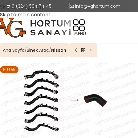
☎️ 0 (224) 504 74 45
📧 info@vghortum.com
Skip to navigation
Skip to main content
MENÜ
Ana Sayfa
Binek Araç
Nissan
NISSAN