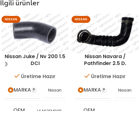
İlgili ürünler
NISSAN
NISSAN
Nissan Juke / Nv 200 1.5
Nissan Navara /
DCI
Pathfinder 2.5 D.
Üretime Hazır
Üretime Hazır
MARKA
MARKA
Nissan
Nissan
OEM
OEM
14463EM00B
144635X04B
KODU
KODU
144631KB0C
STOK
STOK