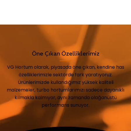
Öne Çıkan Özelliklerimiz
VG Hortum olarak, piyasada öne çıkan, kendine has
özelliklerimizle sektörde fark yaratıyoruz.
Ürünlerimizde kullandığımız yüksek kaliteli
malzemeler, turbo hortumlarımızı sadece dayanıklı
kılmakla kalmıyor, aynı zamanda olağanüstü
performans sunuyor.