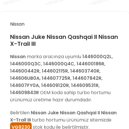
Nissan
Nissan Juke Nissan Qashqai II Nissan
X-Trail III
Nissan
marka aracınıza uyumlu
1446000Q2L,
1446000Q3C, 1446000Q4C, 144600186R,
144600442R, 144602115R, 144603740R,
144606UB0A, 144607725R, 144607842R,
144607FY0A, 144609120R, 144609531R,
144609843R
OEM koda sahip turbo hortumu
ürünümüz üretime hazır durumdadır.
Belirtilen
Nissan Juke Nissan Qashqai II Nissan
X-Trail III
turbo hortumu ürünümüz sitemizde
VG9230
stok kodu ile belirtilmiştir.