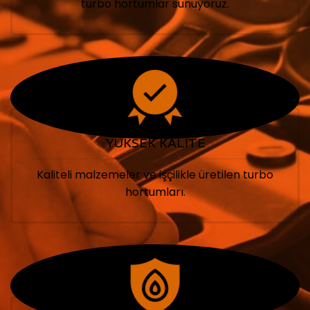
turbo hortumlar sunuyoruz.
YÜKSEK KALİTE
Kaliteli malzemeler ve işçilikle üretilen turbo
hortumları.