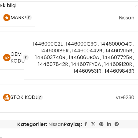
Ek bilgi
MARKA
Nissan
1446000Q2L
,
1446000Q3C
,
1446000Q4C
,
144600186R
,
144600442R
,
144602115R
,
OEM
144603740R
,
144606UB0A
,
144607725R
,
KODU
144607842R
,
144607FY0A
,
144609120R
,
144609531R
,
144609843R
STOK KODU
VG9230
Kategoriler:
Nissan
Paylaş: