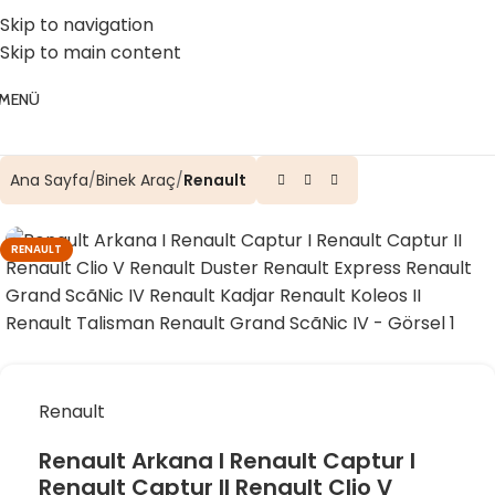
☎️ 0 (224) 504 74 45
📧 info@vghortum.com
Skip to navigation
Skip to main content
MENÜ
Ana Sayfa
Binek Araç
Renault
RENAULT
Renault
Renault Arkana I Renault Captur I
Renault Captur II Renault Clio V