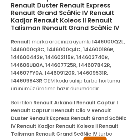
Renault Duster Renault Express
Renault Grand ScãNic IV Renault
Kadjar Renault Koleos II Renault
Talisman Renault Grand ScãNic IV
Renault
marka aracınıza uyumlu
1446000Q2L,
1446000Q3C, 1446000Q4C, 144600186R,
144600442R, 144602115R, 144603740R,
144606UB0A, 144607725R, 144607842R,
144607FY0A, 144609120R, 144609531R,
144609843R
OEM koda sahip turbo hortumu
ürünümüz üretime hazır durumdadır.
Belirtilen
Renault Arkana I Renault Captur I
Renault Captur II Renault Clio V Renault
Duster Renault Express Renault Grand ScãNic
IV Renault Kadjar Renault Koleos II Renault
Talisman Renault Grand ScãNic IV
turbo