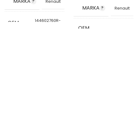
MARKA
Renault
MARKA
Renault
144602760R-
OEM
2 144607512R
OEM
KODU
8200296596
144600835R
KODU
STOK
STOK
VG8621
KODU
VG8601
KODU