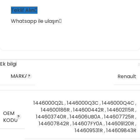
Teklif Alın
Whatsapp ile ulaşın
Ek bilgi
MARKA
Renault
1446000Q2L
,
1446000Q3C
,
1446000Q4C
,
144600186R
,
144600442R
,
144602115R
,
OEM
144603740R
,
144606UB0A
,
144607725R
,
KODU
144607842R
,
144607FY0A
,
144609120R
,
144609531R
,
144609843R