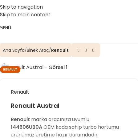
☎️ 0 (224) 504 74 45
📧 info@vghortum.com
Skip to navigation
Skip to main content
MENÜ
Ana Sayfa
Binek Araç
Renault
RENAULT
Renault
Renault Austral
Renault
marka aracınıza uyumlu
144606UB0A
OEM koda sahip turbo hortumu
ürünümüz üretime hazır durumdadır.