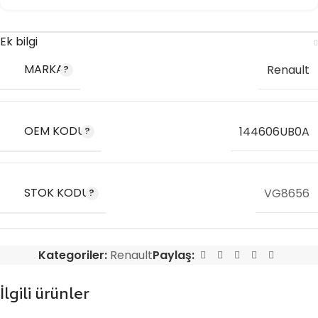
Ek bilgi
MARKA
Renault
OEM KODU
144606UB0A
STOK KODU
VG8656
Kategoriler:
Renault
Paylaş:
İlgili ürünler