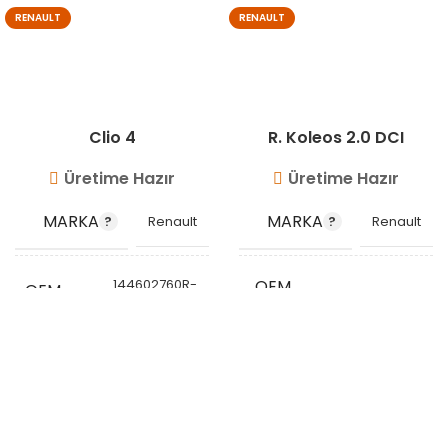
RENAULT
RENAULT
Clio 4
R. Koleos 2.0 DCI
Üretime Hazır
Üretime Hazır
MARKA
MARKA
Renault
Renault
144602760R-
OEM
OEM
14463JG70D
2 144607512R
KODU
KODU
144600835R
STOK
STOK
VG8608
KODU
VG8621
KODU