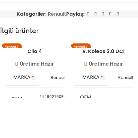
Kategoriler:
Renault
Paylaş:
İlgili ürünler
RENAULT
RENAULT
Clio 4
R. Koleos 2.0 DCI
Üretime Hazır
Üretime Hazır
MARKA
MARKA
Renault
Renault
144602760R-
OEM
OEM
14463JG70D
2 144607512R
KODU
KODU
144600835R
STOK
STOK
VG8608
KODU
VG8621
KODU