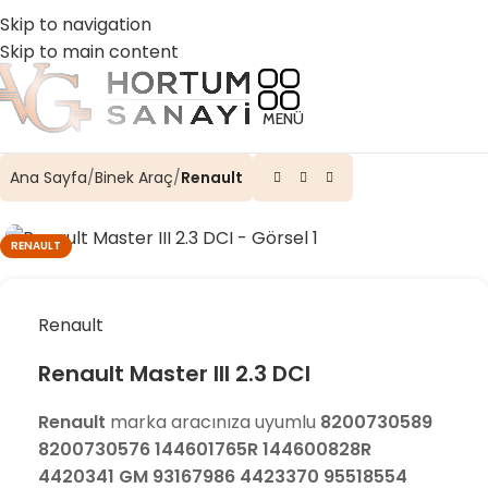
☎️ 0 (224) 504 74 45
📧 info@vghortum.com
Skip to navigation
Skip to main content
MENÜ
Ana Sayfa
Binek Araç
Renault
RENAULT
Renault
Renault Master III 2.3 DCI
Renault
marka aracınıza uyumlu
8200730589
8200730576 144601765R 144600828R
4420341 GM 93167986 4423370 95518554