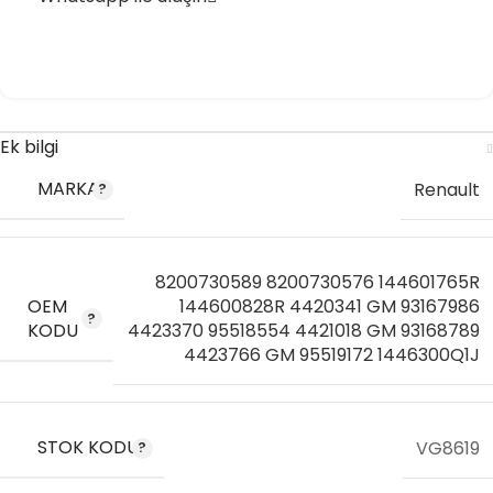
Ek bilgi
MARKA
Renault
8200730589 8200730576 144601765R
OEM
144600828R 4420341 GM 93167986
KODU
4423370 95518554 4421018 GM 93168789
4423766 GM 95519172 1446300Q1J
STOK KODU
VG8619