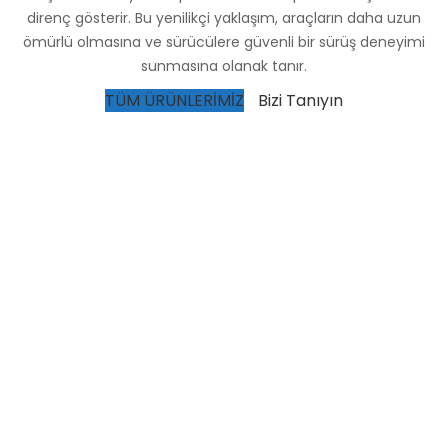
direnç gösterir. Bu yenilikçi yaklaşım, araçların daha uzun
ömürlü olmasına ve sürücülere güvenli bir sürüş deneyimi
sunmasına olanak tanır.
TÜM ÜRÜNLERİMİZ
Bizi Tanıyın
Müşteri Memnuniyeti Odaklı Hizmet