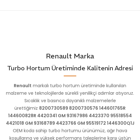
Renault Marka
Turbo Hortum Üretiminde Kalitenin Adresi
Renault
markalı turbo hortum üretiminde kullanılan
malzeme ve teknolojilerde sürekli yenilikçi adımlar atıyoruz.
Sıcaklık ve basınca dayanıklı malzemelerle
ürettiğimiz
8200730589 8200730576 144601765R
144600828R 4420341 GM 93167986 4423370 95518554
4421018 GM 93168789 4423766 GM 95519172 1446300Q1J
OEM koda sahip turbo hortumu ürünümüz, ağır hava
koşullarına ve yüksek performans taleplerine karşı üstün