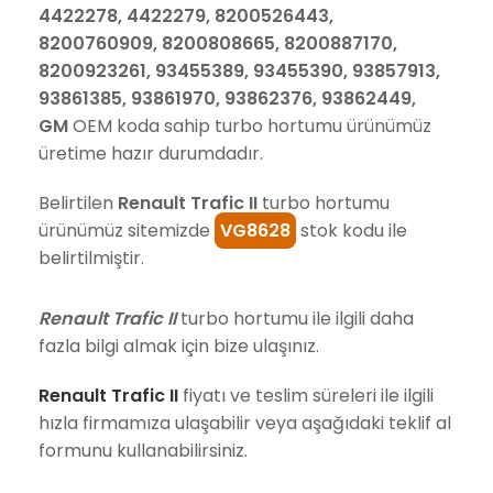
4422278, 4422279, 8200526443,
8200760909, 8200808665, 8200887170,
8200923261, 93455389, 93455390, 93857913,
93861385, 93861970, 93862376, 93862449,
GM
OEM koda sahip turbo hortumu ürünümüz
üretime hazır durumdadır.
Belirtilen
Renault Trafic II
turbo hortumu
ürünümüz sitemizde
VG8628
stok kodu ile
belirtilmiştir.
Renault Trafic II
turbo hortumu ile ilgili daha
fazla bilgi almak için bize ulaşınız.
Renault Trafic II
fiyatı ve teslim süreleri ile ilgili
hızla firmamıza ulaşabilir veya aşağıdaki teklif al
formunu kullanabilirsiniz.