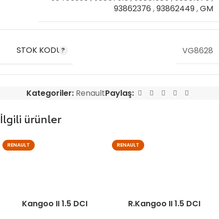
93862376
,
93862449
,
GM
STOK KODU
VG8628
Kategoriler:
Renault
Paylaş:
İlgili ürünler
RENAULT
RENAULT
Kangoo II 1.5 DCI
R.Kangoo II 1.5 DCI