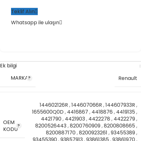
Teklif Alın
Whatsapp ile ulaşın
Ek bilgi
MARKA
Renault
144602126R
,
144607066R
,
144607933R
,
1655600Q0D
,
4416867
,
4418876
,
4419135
,
4421790
,
4421903
,
4422278
,
4422279
,
OEM
8200526443
,
8200760909
,
8200808665
,
KODU
8200887170
,
8200923261
,
93455389
,
93455390
,
93857913
,
93861385
,
93861970
,