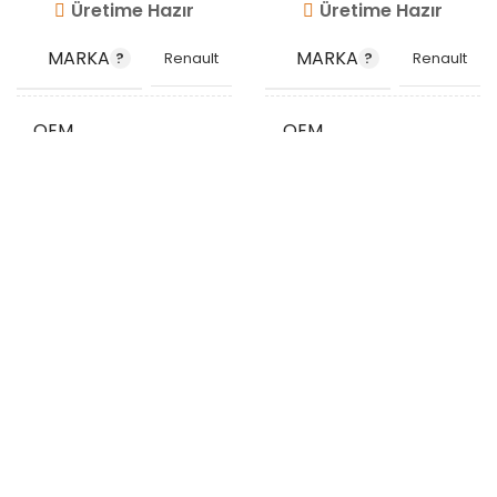
Üretime Hazır
Üretime Hazır
MARKA
MARKA
Renault
Renault
OEM
OEM
8200770644
8200775694
KODU
KODU
STOK
STOK
VG8620
VG8607
KODU
KODU