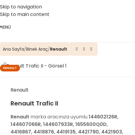
☎️ 0 (224) 504 74 45
📧 info@vghortum.com
Skip to navigation
Skip to main content
MENÜ
Ana Sayfa
Binek Araç
Renault
RENAULT
Renault
Renault Trafic II
Renault
marka aracınıza uyumlu
144602126R,
144607066R, 144607933R, 1655600Q0D,
4416867, 4418876, 4419135, 4421790, 4421903,