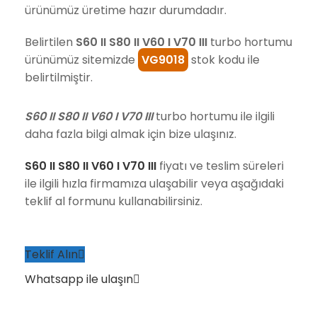
ürünümüz üretime hazır durumdadır.
Belirtilen
S60 II S80 II V60 I V70 III
turbo hortumu
ürünümüz sitemizde
VG9018
stok kodu ile
belirtilmiştir.
S60 II S80 II V60 I V70 III
turbo hortumu ile ilgili
daha fazla bilgi almak için bize ulaşınız.
S60 II S80 II V60 I V70 III
fiyatı ve teslim süreleri
ile ilgili hızla firmamıza ulaşabilir veya aşağıdaki
teklif al formunu kullanabilirsiniz.
Teklif Alın
Whatsapp ile ulaşın