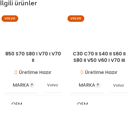
İlgili ürünler
VOLVO
VOLVO
850 S70 S80 I V70 I V70
C30 C70 II S40 II S60 II
II
S80 II V50 V60 I V70 III
Xc60 I Xc70 II Xc90 i
Üretime Hazır
Üretime Hazır
MARKA
MARKA
Volvo
Volvo
OEM
OEM
9161889
31439471
KODU
KODU
STOK
STOK