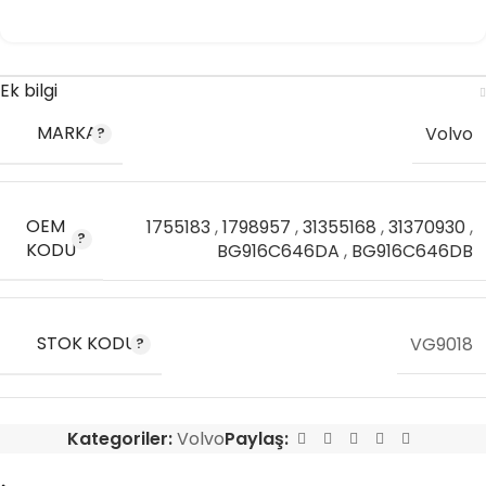
Ek bilgi
MARKA
Volvo
OEM
1755183
,
1798957
,
31355168
,
31370930
,
KODU
BG916C646DA
,
BG916C646DB
STOK KODU
VG9018
Kategoriler:
Volvo
Paylaş: