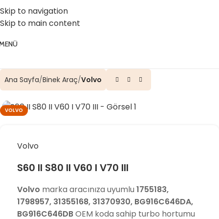
☎️ 0 (224) 504 74 45
📧 info@vghortum.com
Skip to navigation
Skip to main content
MENÜ
Ana Sayfa
Binek Araç
Volvo
VOLVO
Volvo
S60 II S80 II V60 I V70 III
Volvo
marka aracınıza uyumlu
1755183,
1798957, 31355168, 31370930, BG916C646DA,
BG916C646DB
OEM koda sahip turbo hortumu