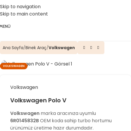
☎️ 0 (224) 504 74 45
📧 info@vghortum.com
Skip to navigation
Skip to main content
MENÜ
Ana Sayfa
Binek Araç
Volkswagen
VOLKSWAGEN
Volkswagen
Volkswagen Polo V
Volkswagen
marka aracınıza uyumlu
6R0145832B
OEM koda sahip turbo hortumu
ürünümüz üretime hazır durumdadır.