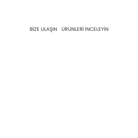
taahhütlerinin bir parçasıdır.
Volkswagen turbo
hortumları
sürdürülebilir bir gelecek için ihtiyaç ve
beklentileri karşılamak üzere detaylı testlerden geçer.
BİZE ULAŞIN
ÜRÜNLERİ İNCELEYİN