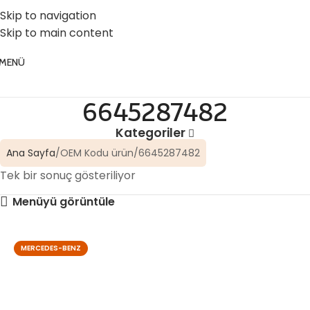
☎️ 0 (224) 504 74 45
📧 info@vghortum.com
Skip to navigation
Skip to main content
MENÜ
6645287482
Kategoriler
Ana Sayfa
OEM Kodu ürün
6645287482
Tek bir sonuç gösteriliyor
Menüyü görüntüle
MERCEDES-BENZ