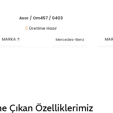
Axor / Om457 / 0403
Üretime Hazır
MARKA
MA
Mercedes-Benz
OEM
0020946382 0020946382
OEM
0010947982 0020945482
KODU
0020941782
STO
STOK KODU
VG1010
e Çıkan Özelliklerimiz