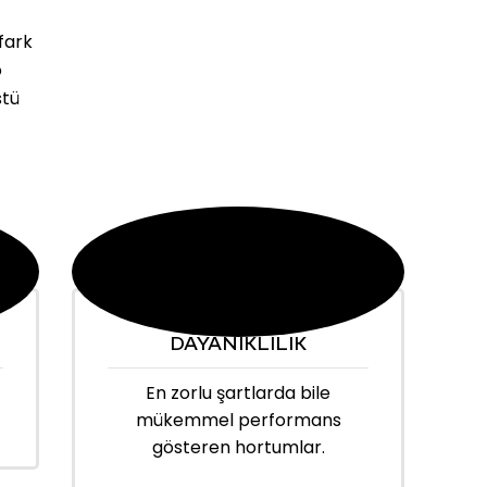
fark
o
stü
DAYANIKLILIK
En zorlu şartlarda bile
mükemmel performans
gösteren hortumlar.