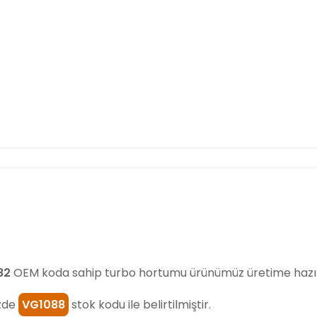
82
OEM koda sahip turbo hortumu ürünümüz üretime hazı
zde
VG1088
stok kodu ile belirtilmiştir.