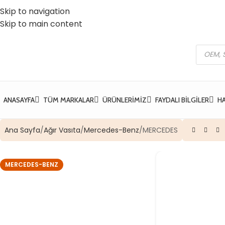
Skip to navigation
 Vatan Mh. Kızılcık Sk. No:37 Yıldırım / Bursa
☎️ 0 (224) 504 74 45
Skip to main content
ANASAYFA
TÜM MARKALAR
ÜRÜNLERIMIZ
FAYDALI BILGILER
H
Ana Sayfa
Ağır Vasıta
Mercedes-Benz
MERCEDES
MERCEDES-BENZ