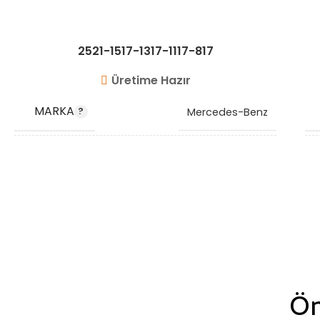
2521-1517-1317-1117-817
Üretime Hazır
MARKA
Mercedes-Benz
OEM KODU
A3 3715018982
STOK KODU
VG1021
Ön