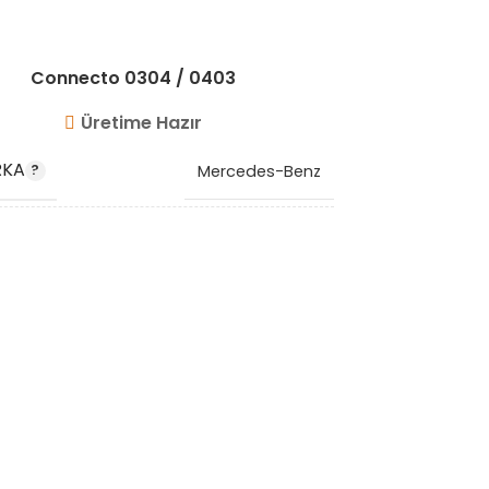
Connecto 0304 / 0403
Üretime Hazır
RKA
Mercedes-Benz
MARKA
 KODU
0020946982 6645287682
OEM KO
K KODU
VG1025
STOK KO