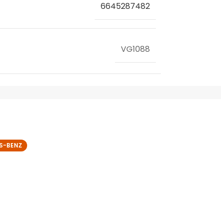
6645287482
VG1088
S-BENZ
MERCEDES-BEN