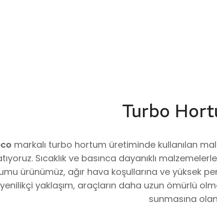
Turbo Hort
eco
markalı turbo hortum üretiminde kullanılan malze
atıyoruz. Sıcaklık ve basınca dayanıklı malzemelerle
umu ürünümüz, ağır hava koşullarına ve yüksek perf
yenilikçi yaklaşım, araçların daha uzun ömürlü olm
sunmasına olana