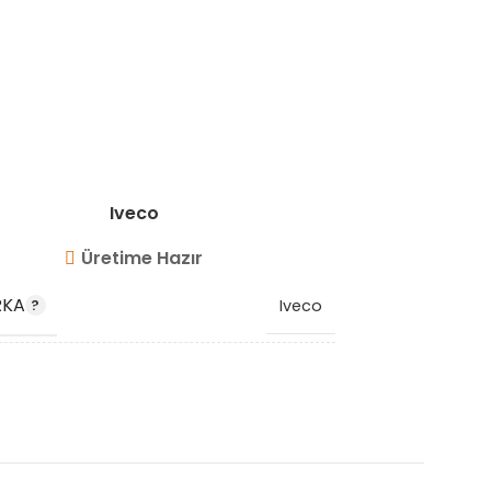
Iveco
Üretime Hazır
RKA
MARKA
Iveco
 KODU
OEM KO
98447313
K KODU
STOK KO
VG3504