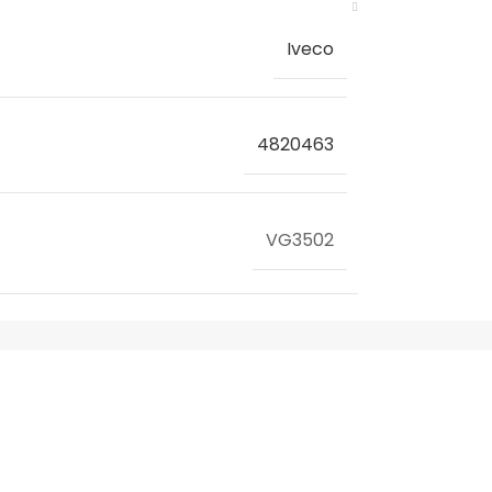
Iveco
4820463
VG3502
IVECO