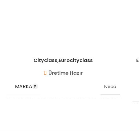
Cityclass,Eurocityclass
E
Üretime Hazır
MARKA
Iveco
OEM KODU
98463952
STOK KODU
VG3518