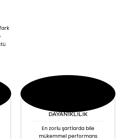
fark
o
stü
DAYANIKLILIK
En zorlu şartlarda bile
mükemmel performans