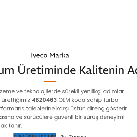
Iveco Marka
um Üretiminde Kalitenin A
me ve teknolojilerde sürekli yenilikçi adımlar
 ürettiğimiz
4820463
OEM koda sahip turbo
ormans taleplerine karşı üstün direnç gösterir.
asına ve sürücülere güvenli bir sürüş deneyimi
k tanır.
TÜM ÜRÜNLERİMİZ
Bizi Tanıyın