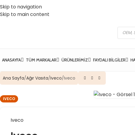
Skip to navigation
 Vatan Mh. Kızılcık Sk. No:37 Yıldırım / Bursa
☎️ 0 (224) 504 74 45
Skip to main content
ANASAYFA
TÜM MARKALAR
ÜRÜNLERIMIZ
FAYDALI BILGILER
H
Ana Sayfa
Ağır Vasıta
Iveco
Iveco
IVECO
Iveco