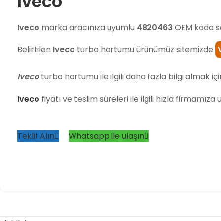
Iveco
Iveco
marka aracınıza uyumlu
4820463
OEM koda sa
Belirtilen
Iveco
turbo hortumu ürünümüz sitemizde
Iveco
turbo hortumu ile ilgili daha fazla bilgi almak için
Iveco
fiyatı ve teslim süreleri ile ilgili hızla firmamıza
Teklif Alın
Whatsapp ile ulaşın