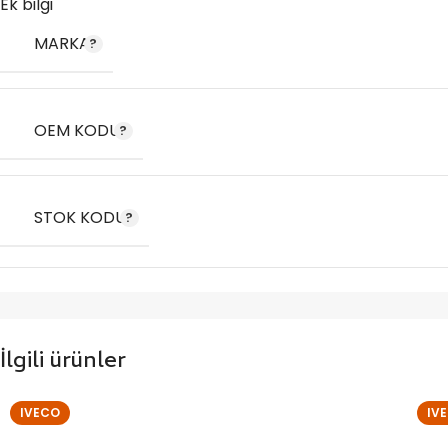
Ek bilgi
MARKA
OEM KODU
STOK KODU
İlgili ürünler
IVECO
IV