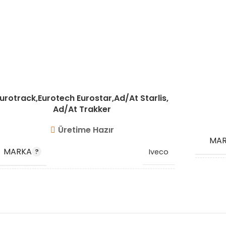
urotrack,Eurotech Eurostar,Ad/At Starlis,
Ad/At Trakker
Üretime Hazır
MA
MARKA
Iveco
OEM
OEM KODU
41210945
STO
STOK KODU
VG3511