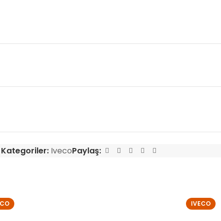
Kategoriler:
Iveco
Paylaş:
ECO
IVECO