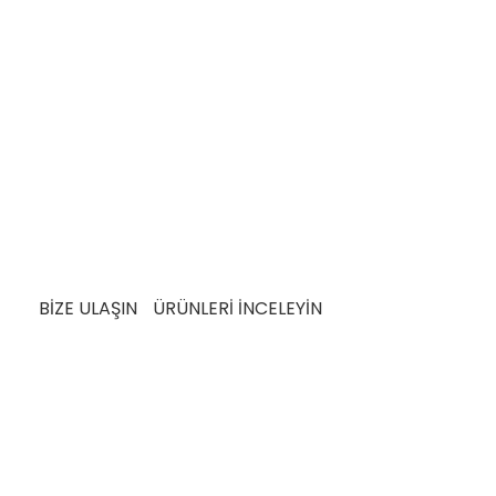
Müşteri Memnuniyeti Odaklı Hizmet
 Üretim Anlayışı ile Ü
a sürdürülebilir üretim pratiklerine de büyük
i tasarrufu sağlayan yöntemler ve atık azaltma
meye yönelik taahhütlerinin bir parçasıdır.
Iveco
tiyaç ve beklentileri karşılamak üzere detaylı
geçer.
BİZE ULAŞIN
ÜRÜNLERİ İNCELEYİN