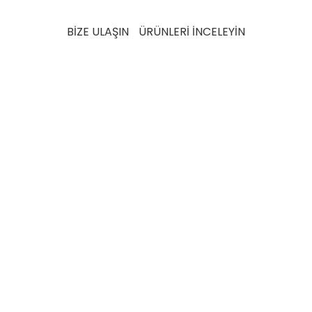
testlerden geçer.
BİZE ULAŞIN
ÜRÜNLERİ İNCELEYİN