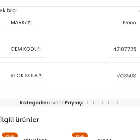
Ek bilgi
MARKA
Iveco
OEM KODU
42107725
STOK KODU
VG3508
Kategoriler:
Iveco
Paylaş:
İlgili ürünler
IVECO
IVECO