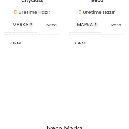
Cityclass
Iveco
Üretime Hazır
Üretime Hazır
MARKA
MARKA
Iveco
Iveco
OEM
OEM
99454938
98447313
KODU
KODU
STOK
STOK
VG3521
VG3504
KODU
KODU
Iveco Marka