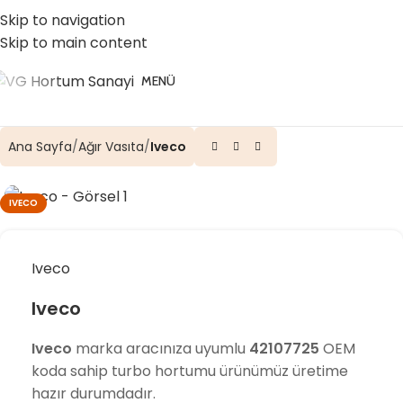
☎️ 0 (224) 504 74 45
📧 info@vghortum.com
Skip to navigation
Skip to main content
MENÜ
Ana Sayfa
Ağır Vasıta
Iveco
IVECO
Iveco
Iveco
Iveco
marka aracınıza uyumlu
42107725
OEM
koda sahip turbo hortumu ürünümüz üretime
hazır durumdadır.