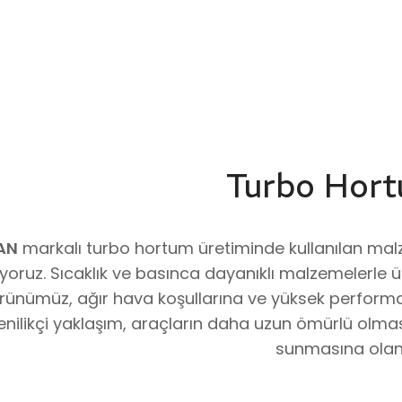
Turbo Hort
AN
markalı turbo hortum üretiminde kullanılan malze
ıyoruz. Sıcaklık ve basınca dayanıklı malzemelerle 
rünümüz, ağır hava koşullarına ve yüksek performan
enilikçi yaklaşım, araçların daha uzun ömürlü olma
sunmasına olana