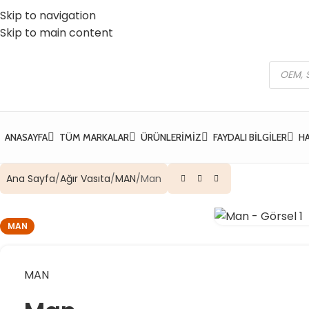
Skip to navigation
 Vatan Mh. Kızılcık Sk. No:37 Yıldırım / Bursa
☎️ 0 (224) 504 74 45
Skip to main content
ANASAYFA
TÜM MARKALAR
ÜRÜNLERIMIZ
FAYDALI BILGILER
H
Ana Sayfa
Ağır Vasıta
MAN
Man
MAN
MAN