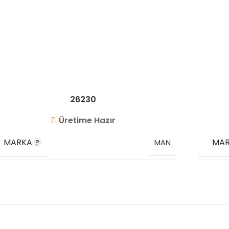
26230
Üretime Hazır
MARKA
MA
MAN
OEM KODU
OEM
51963300359
KOD
STOK KODU
VG1517
STO