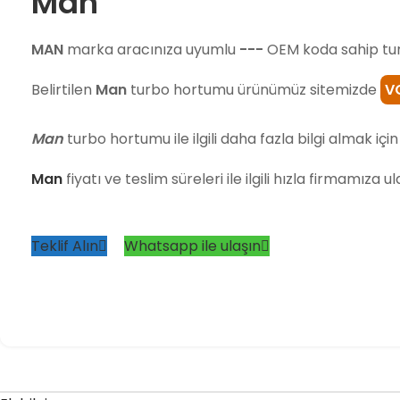
Man
MAN
marka aracınıza uyumlu
---
OEM koda sahip tu
Belirtilen
Man
turbo hortumu ürünümüz sitemizde
V
Man
turbo hortumu ile ilgili daha fazla bilgi almak için 
Man
fiyatı ve teslim süreleri ile ilgili hızla firmamıza u
Teklif Alın
Whatsapp ile ulaşın