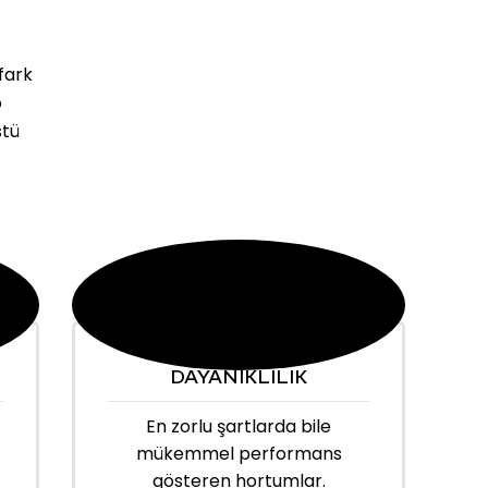
fark
o
stü
DAYANIKLILIK
En zorlu şartlarda bile
mükemmel performans
gösteren hortumlar.