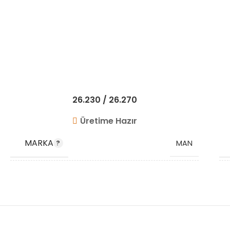
26.230 / 26.270
Üretime Hazır
MARKA
MAN
OEM
51963300310 51963300280
KODU
81963300300 51963010108
STOK KODU
VG1518