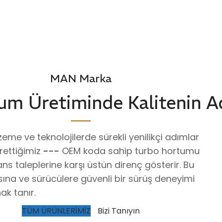
MAN Marka
um Üretiminde Kalitenin A
me ve teknolojilerde sürekli yenilikçi adımlar
ürettiğimiz
---
OEM koda sahip turbo hortumu
s taleplerine karşı üstün direnç gösterir. Bu
sına ve sürücülere güvenli bir sürüş deneyimi
k tanır.
TÜM ÜRÜNLERİMİZ
Bizi Tanıyın