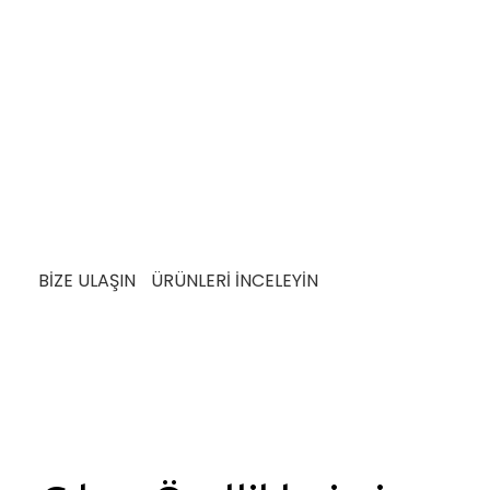
 Üretim Anlayışı ile Ü
a sürdürülebilir üretim pratiklerine de büyük
i tasarrufu sağlayan yöntemler ve atık azaltma
meye yönelik taahhütlerinin bir parçasıdır.
MAN
tiyaç ve beklentileri karşılamak üzere detaylı
geçer.
BİZE ULAŞIN
ÜRÜNLERİ İNCELEYİN