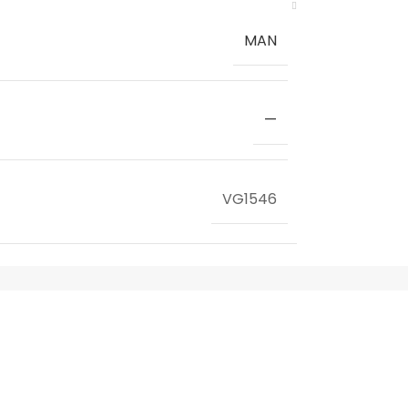
MAN
—
VG1546
MAN