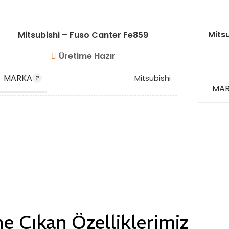
Mits
Mitsubishi – Fuso Canter Fe859
Üretime Hazır
MARKA
Mitsubishi
MA
OEM KODU
ME411928
,
ML241380
OEM
STOK KODU
VG10213
STO
e Çıkan Özelliklerimiz