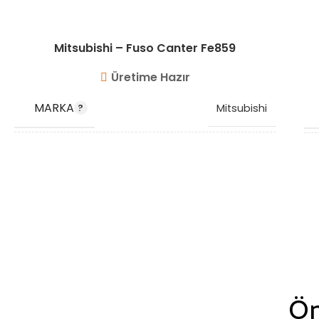
Mitsubishi – Fuso Canter Fe859
Üretime Hazır
MARKA
Mitsubishi
OEM KODU
ME409715
STOK KODU
VG10211
Ön