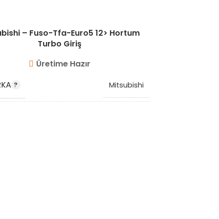
ubishi – Fuso-Tfa-Euro5 12> Hortum
Mitsubis
Turbo Giriş
Üretime Hazır
MARKA
RKA
Mitsubishi
OEM KO
 KODU
ME417986
STOK KO
K KODU
VG10221