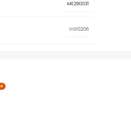
ME290031
VG10206
HI
MITSUBISHI