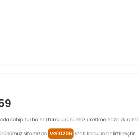
659
da sahip turbo hortumu ürünümüz üretime hazır durumd
ürünümüz sitemizde
VG10206
stok kodu ile belirtilmiştir.