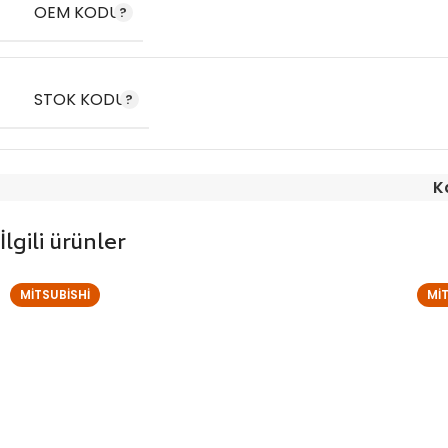
OEM KODU
STOK KODU
K
İlgili ürünler
MITSUBISHI
MI