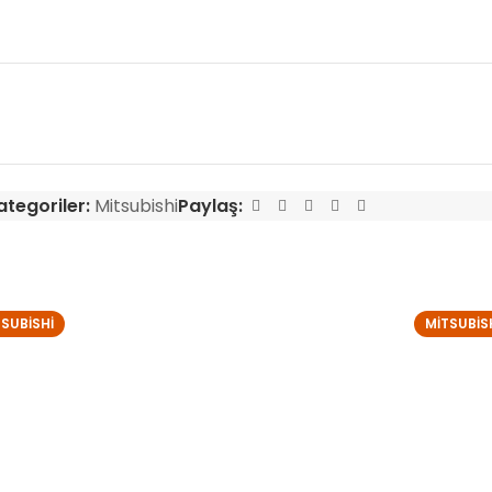
ategoriler:
Mitsubishi
Paylaş:
TSUBISHI
MITSUBIS