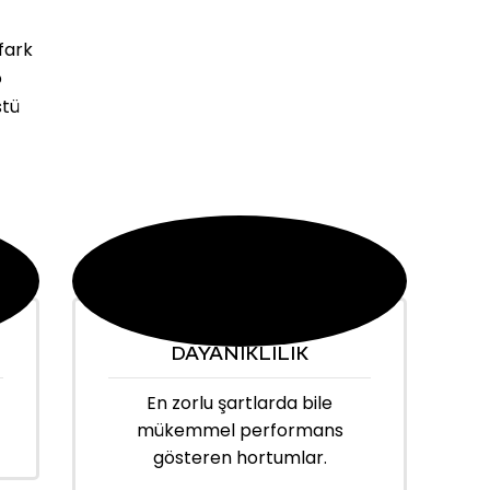
fark
o
stü
DAYANIKLILIK
En zorlu şartlarda bile
mükemmel performans
gösteren hortumlar.