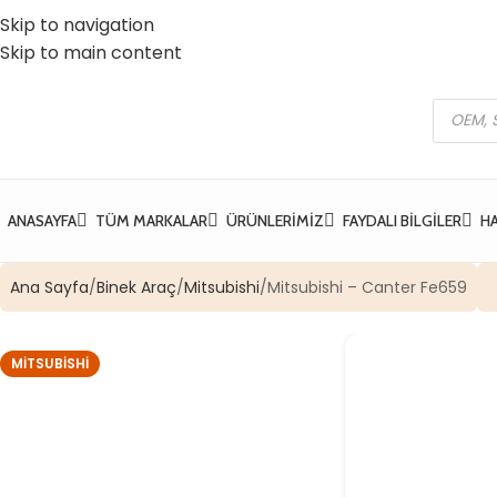
Skip to navigation
 Vatan Mh. Kızılcık Sk. No:37 Yıldırım / Bursa
☎️ 0 (224) 504 74 45
Skip to main content
ANASAYFA
TÜM MARKALAR
ÜRÜNLERIMIZ
FAYDALI BILGILER
H
Ana Sayfa
Binek Araç
Mitsubishi
Mitsubishi – Canter Fe659
MITSUBISHI