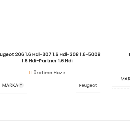
ugeot 206 1.6 Hdi-307 1.6 Hdi-308 1.6-5008
1.6 Hdi-Partner 1.6 Hdi
Üretime Hazır
MA
MARKA
Peugeot
OEM
OEM KODU
0382.EN
STO
STOK KODU
VG8207