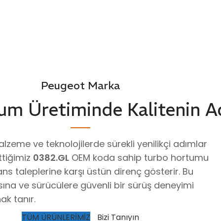
Peugeot Marka
um Üretiminde Kalitenin A
zeme ve teknolojilerde sürekli yenilikçi adımlar
ttiğimiz
0382.GL
OEM koda sahip turbo hortumu
s taleplerine karşı üstün direnç gösterir. Bu
sına ve sürücülere güvenli bir sürüş deneyimi
k tanır.
TÜM ÜRÜNLERİMİZ
Bizi Tanıyın