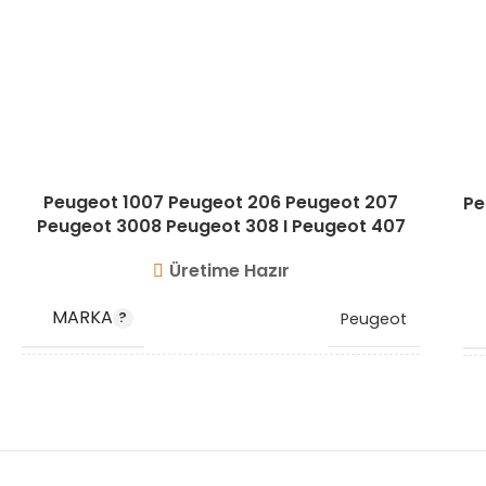
Peugeot 1007 Peugeot 206 Peugeot 207
Pe
Peugeot 3008 Peugeot 308 I Peugeot 407
Peugeot Partner Peugeot Partner Tepee
Üretime Hazır
MARKA
Peugeot
0381.27
,
11657804912
,
1231092
,
1319520
,
1340071
,
1479838
,
OEM
31355068
,
3M5Q6K677AA
,
KODU
3M5Q6K677AB
,
3M5Q6K677AC
,
3M5Q6K677AD
,
9654998280
,