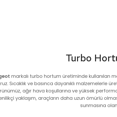
Y60514294A
STOK KODU
VG8227
Turbo Hort
geot
markalı turbo hortum üretiminde kullanılan mal
oruz. Sıcaklık ve basınca dayanıklı malzemelerle üre
rünümüz, ağır hava koşullarına ve yüksek performan
enilikçi yaklaşım, araçların daha uzun ömürlü olma
sunmasına olana