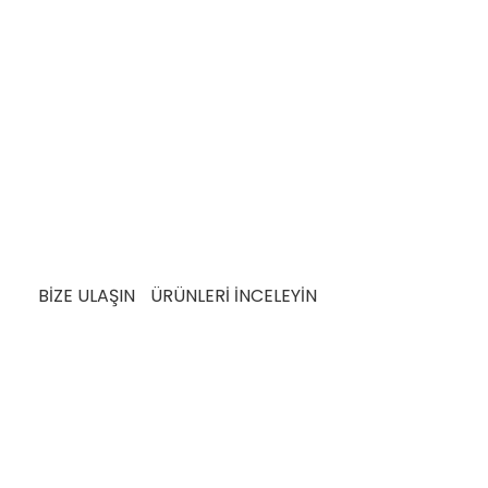
Müşteri Memnuniyeti Odaklı Hizmet
 Üretim Anlayışı ile Ü
a sürdürülebilir üretim pratiklerine de büyük
i tasarrufu sağlayan yöntemler ve atık azaltma
 etmeye yönelik taahhütlerinin bir parçasıdır.
k için ihtiyaç ve beklentileri karşılamak üzere
den geçer.
BİZE ULAŞIN
ÜRÜNLERİ İNCELEYİN