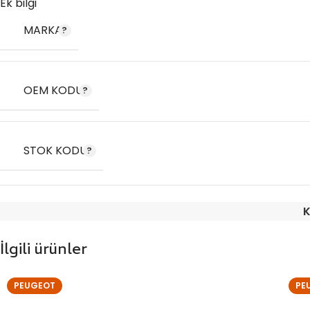
Ek bilgi
MARKA
OEM KODU
STOK KODU
K
İlgili ürünler
PEUGEOT
PE