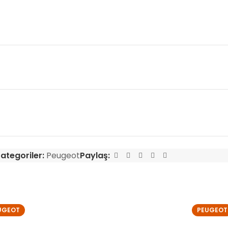
ategoriler:
Peugeot
Paylaş:
UGEOT
PEUGEOT