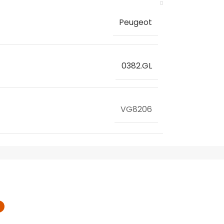
Peugeot
0382.GL
VG8206
PEUGEOT