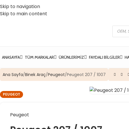
Skip to navigation
 Vatan Mh. Kızılcık Sk. No:37 Yıldırım / Bursa
☎️ 0 (224) 504 74 45
Skip to main content
ANASAYFA
TÜM MARKALAR
ÜRÜNLERIMIZ
FAYDALI BILGILER
H
Ana Sayfa
Binek Araç
Peugeot
Peugeot 207 / 1007
PEUGEOT
Peugeot