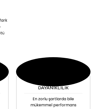
fark
o
stü
DAYANIKLILIK
En zorlu şartlarda bile
mükemmel performans