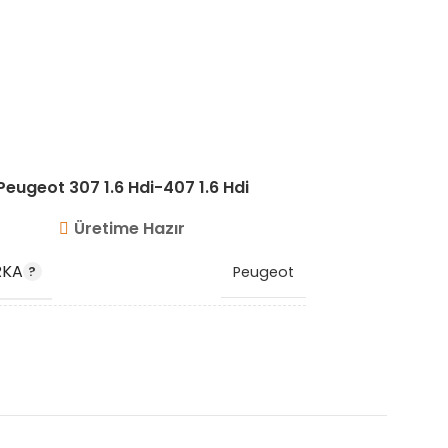
Peugeot 3
Peugeot 307 1.6 Hdi-407 1.6 Hdi
Peugeot 5
Üretime Hazır
RKA
Peugeot
MARKA
 KODU
0382.EA
OEM KO
K KODU
VG8209
STOK KO