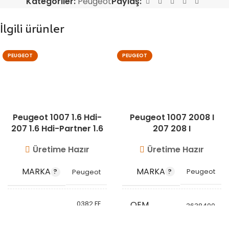
Kategoriler:
Peugeot
Paylaş:
İlgili ürünler
PEUGEOT
PEUGEOT
Peugeot 1007 1.6 Hdi-
Peugeot 1007 2008 I
207 1.6 Hdi-Partner 1.6
207 208 I
Hdi-Partner Tepee 1.6
Üretime Hazır
Üretime Hazır
MARKA
MARKA
Peugeot
Peugeot
OEM
0382.FE
3638400
0382.NY
KODU
9801280580
OEM
0382.HK
KODU