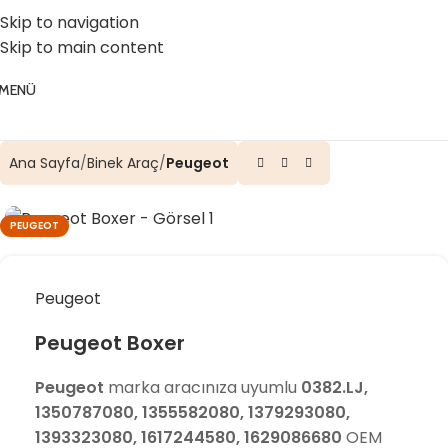
☎️ 0 (224) 504 74 45
📧 info@vghortum.com
Skip to navigation
Skip to main content
MENÜ
Ana Sayfa
Binek Araç
Peugeot
PEUGEOT
Peugeot
Peugeot Boxer
Peugeot
marka aracınıza uyumlu
0382.LJ,
1350787080, 1355582080, 1379293080,
1393323080, 1617244580, 1629086680
OEM