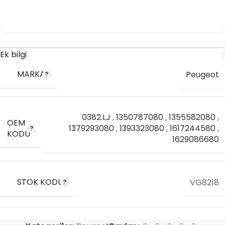
Ek bilgi
MARKA
Peugeot
0382.LJ
,
1350787080
,
1355582080
,
OEM
1379293080
,
1393323080
,
1617244580
,
KODU
1629086680
STOK KODU
VG8218